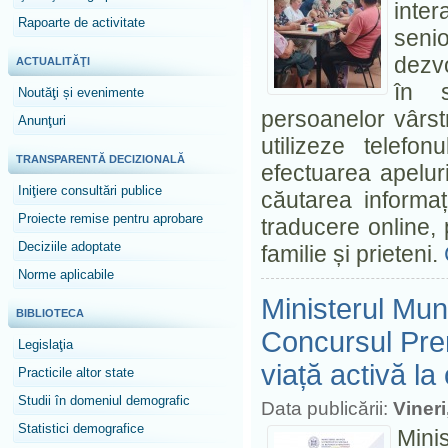
inter
Rapoarte de activitate
senio
dezvo
ACTUALITĂŢI
în s
Noutăţi și evenimente
persoanelor vârstni
Anunţuri
utilizeze telefo
TRANSPARENTĂ DECIZIONALĂ
efectuarea apelur
Iniţiere consultări publice
căutarea informați
Proiecte remise pentru aprobare
traducere online, 
Deciziile adoptate
familie și prieteni.
Norme aplicabile
Ministerul Munc
BIBLIOTECA
Concursul Prem
Legislaţia
viață activă la
Practicile altor state
Studii în domeniul demografic
Data publicării:
Vineri
Statistici demografice
Mini