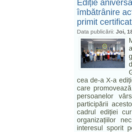
Ediție anivers
îmbătrânire act
primit certific
Data publicării:
Joi, 1
M
g
G
cea de-a X-a ediți
care promovează îm
persoanelor vârs
participării aces
cadrul ediției c
organizațiilor n
interesul sporit 