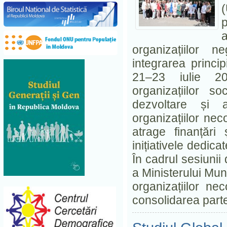
a
organizațiilor 
integrarea princi
21–23 iulie 20
organizațiilor so
dezvoltare și a
organizațiilor ne
atrage finanțări 
inițiativele dedica
În cadrul sesiunii
a Ministerului Munc
organizațiilor ne
consolidarea parten