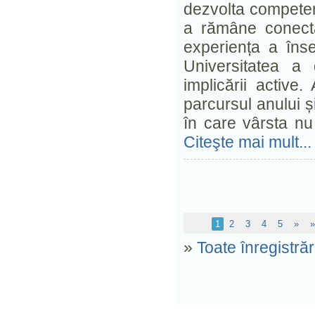
dezvolta competențe
a rămâne conectaț
experiența a îns
Universitatea a 
implicării active
parcursul anului ș
în care vârsta nu
Citeşte mai mult...
1
2
3
4
5
»
»
»
Toate înregistrăr