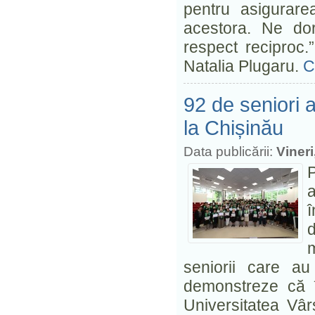
pentru asigurare
acestora. Ne do
respect reciproc.”
Natalia Plugaru.
C
92 de seniori a
la Chișinău
Data publicării:
Vineri
P
a
î
seniorii care au
demonstreze că î
Universitatea Vâr