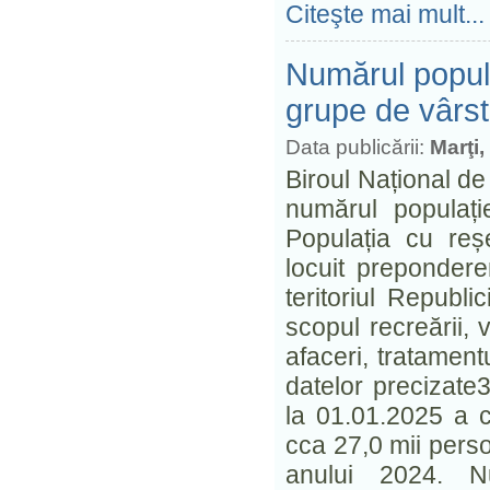
Citeşte mai mult...
Numărul popula
grupe de vârstă
Data publicării:
Marţi,
Biroul Național de
numărul populați
Populația cu reș
locuit prepondere
teritoriul Republ
scopul recreării, v
afaceri, tratament
datelor precizate
la 01.01.2025 a c
cca 27,0 mii perso
anului 2024. Nu