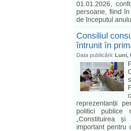
01.01.2026, confo
persoane, fiind î
de începutul anul
Consiliul consu
întrunit în pri
Data publicării:
Luni, 
C
s
reprezentanții p
politici publice
„Constituirea și
important pentru 