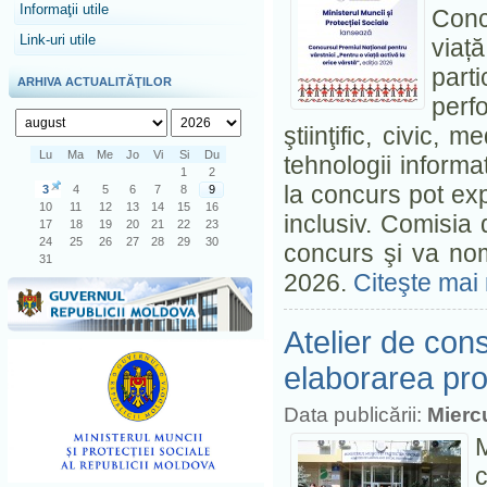
Informaţii utile
Conc
Link-uri utile
viață
parti
ARHIVA ACTUALITĂŢILOR
perf
ştiinţific, civic, 
Lu
Ma
Me
Jo
Vi
Si
Du
tehnologii informaț
1
2
la concurs pot ex
3
4
5
6
7
8
9
10
11
12
13
14
15
16
inclusiv. Comisia 
17
18
19
20
21
22
23
24
25
26
27
28
29
30
concurs şi va nom
31
2026.
Citeşte mai 
Atelier de cons
elaborarea proi
Data publicării:
Miercu
M