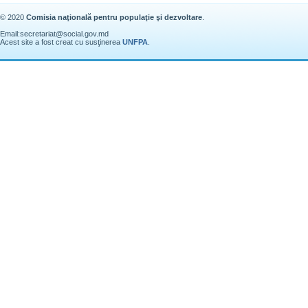
© 2020
Comisia naţională pentru populaţie şi dezvoltare
.
Email:
secretariat@social.gov.md
Acest site a fost creat cu susţinerea
UNFPA
.