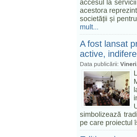
accesul la servicii
acestora reprezin
societății și pent
mult...
A fost lansat pr
active, indifer
Data publicării:
Vineri
M
l
i
U
simbolizează tradiț
pe care proiectul