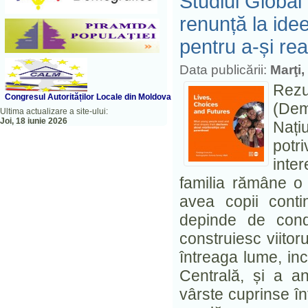
Studiul Global 
renunță la idee
pentru a-și rea
Data publicării:
Marţi,
Rezu
Congresul A
utorităților Locale din Moldova
(Dem
Ultima actualizare a site-ului:
Joi, 18 iunie 2026
Nați
potr
inte
familia rămâne o 
avea copii conti
depinde de condi
construiesc viitorul
întreaga lume, incl
Centrală, și a a
vârste cuprinse în