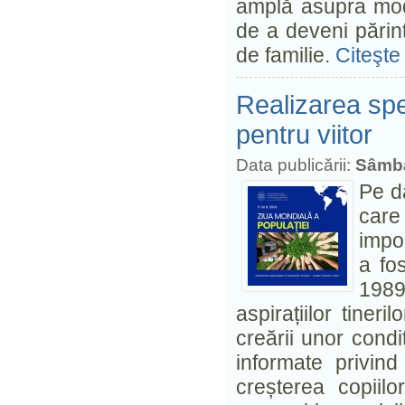
amplă asupra modul
de a deveni părinți
de familie.
Citeşte 
Realizarea spera
pentru viitor
Data publicării:
Sâmbă
Pe d
care
impo
a fos
1989
aspirațiilor tineri
creării unor condiț
informate privind
creșterea copiilor