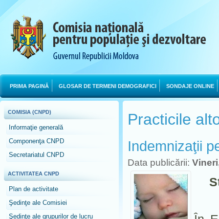
PRIMA PAGINĂ
GLOSAR DE TERMENI DEMOGRAFICI
SONDAJE ONLINE
COMISIA (CNPD)
Practicile alt
Informaţie generală
Componenţa CNPD
Indemnizaţii p
Secretariatul CNPD
Data publicării:
Viner
ACTIVITATEA CNPD
S
Plan de activitate
Şedinţe ale Comisiei
Şedinţe ale grupurilor de lucru