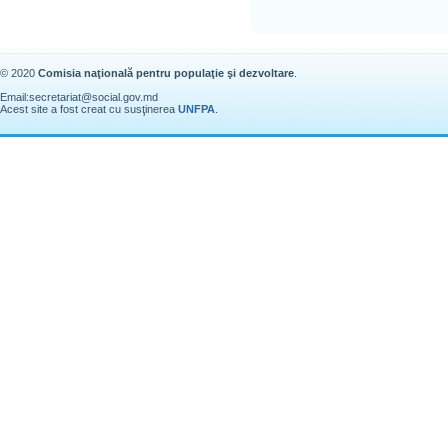
© 2020
Comisia naţională pentru populaţie şi dezvoltare
.
Email:
secretariat@social.gov.md
Acest site a fost creat cu susţinerea
UNFPA
.