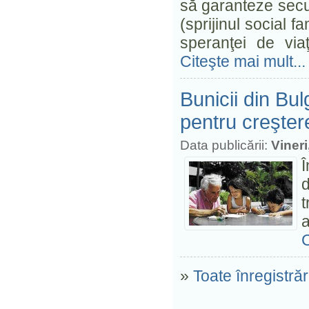
să garanteze secu
(sprijinul social f
speranţei de viaţ
Citeşte mai mult...
Bunicii din Bu
pentru creşter
Data publicării:
Viner
d
C
»
Toate înregistrăr