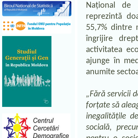
Național de S
reprezintă do
55,7% dintre m
îngrijire dre
activitatea ec
ajunge în med
anumite sectoa
„Fără servicii d
forțate să alea
inegalitățile d
socială, precu