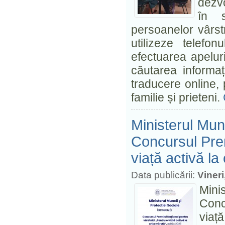
dezvo
în s
persoanelor vârstni
utilizeze telefo
efectuarea apelur
căutarea informați
traducere online, 
familie și prieteni.
Ministerul Munc
Concursul Prem
viață activă la
Data publicării:
Vineri
Mini
Conc
viață