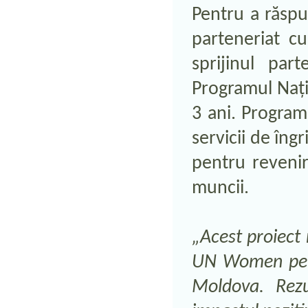
Pentru a răsp
parteneriat cu
sprijinul par
Programul Națio
3 ani. Programu
servicii de îng
pentru revenir
muncii.
„Acest proiect 
UN Women pentr
Moldova. Rez