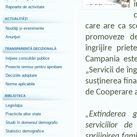
Rapoarte de activitate
ACTUALITĂŢI
care are ca sc
Noutăţi și evenimente
promoveze dez
Anunţuri
îngrijire prie
TRANSPARENTĂ DECIZIONALĂ
Campania este 
Iniţiere consultări publice
Proiecte remise pentru aprobare
„Servicii de îng
Deciziile adoptate
susținerea fina
Norme aplicabile
de Cooperare al
BIBLIOTECA
Legislaţia
„Extinderea 
Practicile altor state
Studii în domeniul demografic
serviciilor de
Statistici demografice
sprijinirea fam