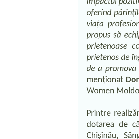
impactul pozitiv 
oferind părinți
viața profesio
propus să echi
prietenoase co
prietenos de îng
de a promova e
menționat
Dom
Women Moldo
Printre realiz
dotarea de 
Chișinău, Sân