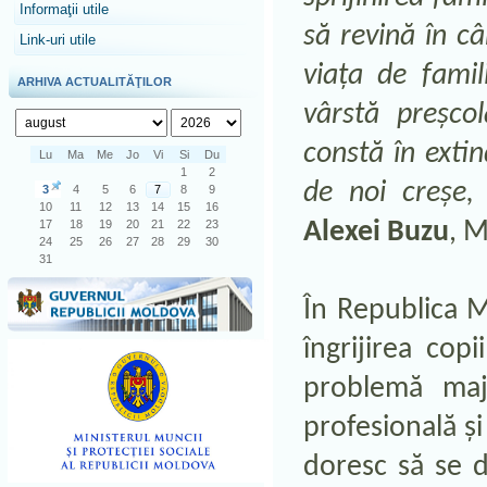
Informaţii utile
să revină în c
Link-uri utile
viața de fami
ARHIVA ACTUALITĂŢILOR
vârstă preșcol
constă în extin
Lu
Ma
Me
Jo
Vi
Si
Du
1
2
de noi creșe, 
3
4
5
6
7
8
9
10
11
12
13
14
15
16
17
18
19
20
21
22
23
Alexei Buzu
, M
24
25
26
27
28
29
30
31
În Republica M
îngrijirea cop
problemă majo
profesională și
doresc să se d