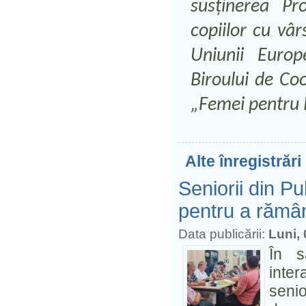
susținerea Pr
copiilor cu vâr
Uniunii Europ
Biroului de Coo
„Femei pentru P
Alte înregistrări
Seniorii din P
pentru a rămâ
Data publicării:
Luni,
În s
inter
senio