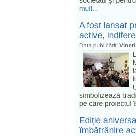
societății și pent
mult...
A fost lansat pr
active, indifer
Data publicării:
Vineri
M
l
i
U
simbolizează tradiț
pe care proiectul
Ediție anivers
îmbătrânire act