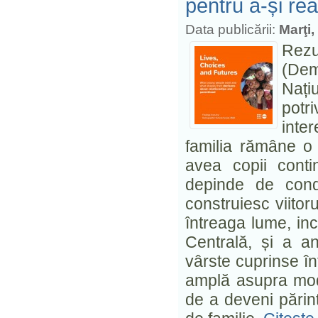
pentru a-și rea
Data publicării:
Marţi,
Rezu
(Dem
Nați
potr
inte
familia rămâne o 
avea copii conti
depinde de condi
construiesc viitorul
întreaga lume, incl
Centrală, și a a
vârste cuprinse în
amplă asupra modul
de a deveni părinți