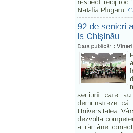
respect reciproc.”
Natalia Plugaru.
C
92 de seniori a
la Chișinău
Data publicării:
Vineri
P
a
î
seniorii care au
demonstreze că î
Universitatea Vâr
dezvolta competențe
a rămâne conectaț