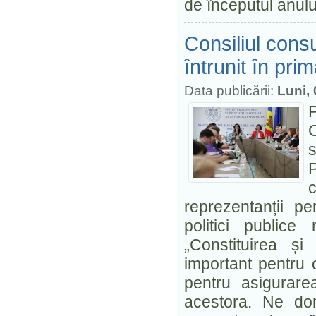
de începutul anul
Consiliul consu
întrunit în pri
Data publicării:
Luni, 
C
s
reprezentanții p
politici publice
„Constituirea și
important pentru 
pentru asigurare
acestora. Ne do