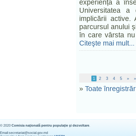
experiența a îns
Universitatea a 
implicării active
parcursul anului ș
în care vârsta nu
Citeşte mai mult...
1
2
3
4
5
»
»
»
Toate înregistrăr
© 2020
Comisia naţională pentru populaţie şi dezvoltare
.
Email:
secretariat@social.gov.md