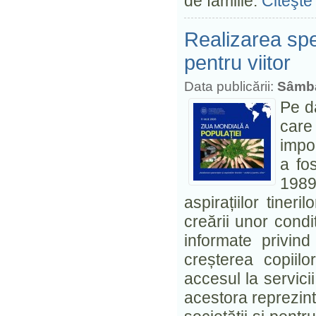
de familie.
Citeşte 
Realizarea spera
pentru viitor
Data publicării:
Sâmbă
Pe d
care
impo
a fos
1989
aspirațiilor tineri
creării unor condiț
informate privind
creșterea copiilor
accesul la servicii
acestora reprezin