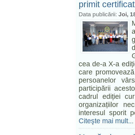
primit certific
Data publicării:
Joi, 1
M
g
G
cea de-a X-a ediți
care promovează îm
persoanelor vârs
participării aces
cadrul ediției c
organizațiilor n
interesul sporit 
Citeşte mai mult...