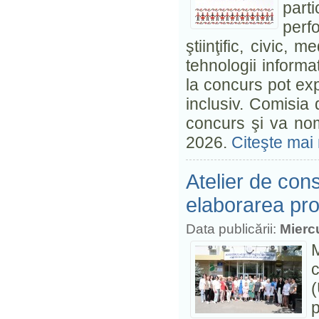
parti
perf
ştiinţific, civic, 
tehnologii informaț
la concurs pot ex
inclusiv. Comisia 
concurs şi va nom
2026.
Citeşte mai 
Atelier de cons
elaborarea proi
Data publicării:
Miercu
M