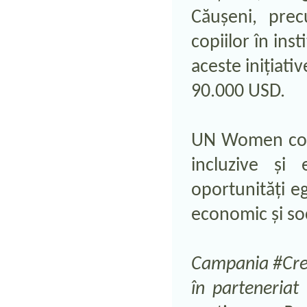
Căușeni, pre
copiilor în inst
aceste inițiati
90.000 USD.
UN Women cont
incluzive și
oportunități e
economic și soci
Campania #Cre
în parteneriat 