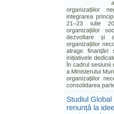
a
organizațiilor 
integrarea princi
21–23 iulie 20
organizațiilor so
dezvoltare și a
organizațiilor ne
atrage finanțări 
inițiativele dedica
În cadrul sesiunii
a Ministerului Munc
organizațiilor ne
consolidarea parten
Studiul Global 
renunță la idee