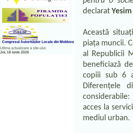
pentru o socie
declarat
Yesim
Această situaț
piața muncii. C
Congresul A
utorităților Locale din Moldova
Ultima actualizare a site-ului:
al Republicii 
Joi, 18 iunie 2026
beneficiază de
copiii sub 6 a
Diferențele 
considerabile:
acces la servic
mediul urban.