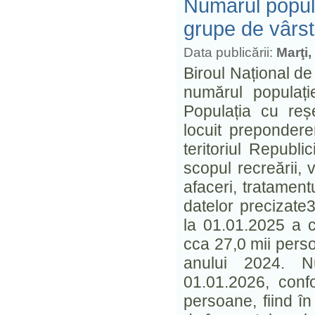
Numărul popula
grupe de vârstă
Data publicării:
Marţi,
Biroul Național de
numărul populați
Populația cu reș
locuit prepondere
teritoriul Republ
scopul recreării, v
afaceri, tratament
datelor precizate
la 01.01.2025 a c
cca 27,0 mii perso
anului 2024. Nu
01.01.2026, confo
persoane, fiind î