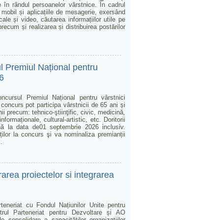
ale în rândul persoanelor vârstnice. În cadrul
nul mobil și aplicațiile de mesagerie, exersând
ale și video, căutarea informațiilor utile pe
precum și realizarea și distribuirea postărilor
ul Premiul Național pentru
26
oncursul Premiul Național pentru vârstnici
 concurs pot participa vârstnicii de 65 ani și
i precum: tehnico-ştiinţific, civic, medicină,
nformaționale, cultural-artistic, etc. Doritorii
nă la data de01 septembrie 2026 inclusiv.
ilor la concurs şi va nominaliza premianții
.
rarea proiectelor si integrarea
rteneriat cu Fondul Națiunilor Unite pentru
l Parteneriat pentru Dezvoltare și AO
 consolidare a capacităților organizațiilor