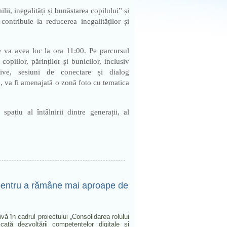
ii, inegalități și bunăstarea copilului” și
 contribuie la reducerea inegalităților și
e va avea loc la ora 11:00. Pe parcursul
 copiilor, părinților și bunicilor, inclusiv
cative, sesiuni de conectare și dialog
, va fi amenajată o zonă foto cu tematica
ațiu al întâlnirii dintre generații, al
e pentru a rămâne mai aproape de
vă în cadrul proiectului „Consolidarea rolului
cată dezvoltării competențelor digitale și