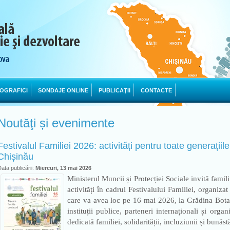
OGRAFICI
SONDAJE ONLINE
PUBLICAŢII
CONTACTE
Noutăţi și evenimente
Festivalul Familiei 2026: activități pentru toate generații
Chișinău
ata publicării:
Miercuri, 13 mai 2026
Ministerul Muncii și Protecției Sociale invită famil
activități în cadrul Festivalului Familiei, organizat
care va avea loc pe 16 mai 2026, la Grădina Bota
instituții publice, parteneri internaționali și organi
dedicată familiei, solidarității, incluziunii și bunăstă