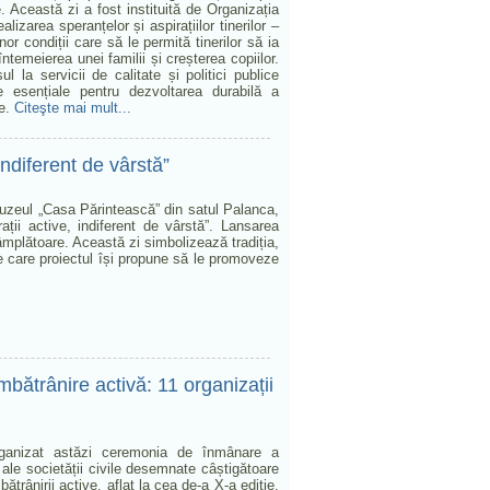
. Această zi a fost instituită de Organizația
izarea speranțelor și aspirațiilor tinerilor –
nor condiții care să le permită tinerilor să ia
întemeierea unei familii și creșterea copiilor.
ul la servicii de calitate și politici publice
e esențiale pentru dezvoltarea durabilă a
ce.
Citeşte mai mult...
 indiferent de vârstă”
Muzeul „Casa Părintească” din satul Palanca,
rații active, indiferent de vârstă”. Lansarea
tâmplătoare. Această zi simbolizează tradiția,
 pe care proiectul își propune să le promoveze
mbătrânire activă: 11 organizații
organizat astăzi ceremonia de înmânare a
i ale societății civile desemnate câștigătoare
trânirii active, aflat la cea de-a X-a ediție.