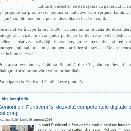
Ediția din acest an se desfășoară cu genericul „Famil
își propune să promoveze politici și inițiative care sprijină familiile,
asigură condiții mai bune pentru dezvoltarea fiecărui copil.
Festivalul va începe la ora 10:00, iar ceremonia oficială de deschider
întregii zile, vizitatorii vor putea participa la diverse activități dedicate
ateliere creative, activități interactive, zone recreative și edu
intergenerațional, precum și momente artistice și muzicale. De asemenea
„ca la bunica acasă”.
Prin acest eveniment, Grădina Botanică din Chișinău va deveni un sp
dialogului și al promovării valorilor familiale.
Participarea la Festivalul Familiei este gratuită.
Alte înregistrări
Seniorii din Puhăceni își dezvoltă competențele digital
cei dragi
ata publicării:
Luni, 03 august 2026
În satul Puhăceni a fost desfășurată o sesiune interacti
seniorilor în comunitatea din satul Puhăceni”, dedi