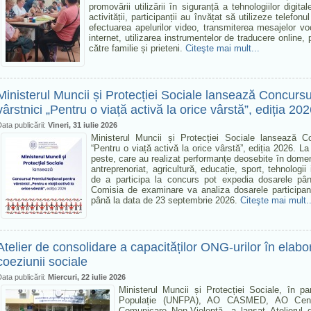
promovării utilizării în siguranță a tehnologiilor digit
activității, participanții au învățat să utilizeze telefo
efectuarea apelurilor video, transmiterea mesajelor voc
internet, utilizarea instrumentelor de traducere online, 
către familie și prieteni.
Citeşte mai mult...
Ministerul Muncii și Protecției Sociale lansează Concurs
vârstnici „Pentru o viață activă la orice vârstă”, ediția 20
ata publicării:
Vineri, 31 iulie 2026
Ministerul Muncii și Protecției Sociale lansează C
“Pentru o viață activă la orice vârstă”, ediția 2026. La
peste, care au realizat performanțe deosebite în domeni
antreprenoriat, agricultură, educație, sport, tehnologii i
de a participa la concurs pot expedia dosarele pâ
Comisia de examinare va analiza dosarele participanț
până la data de 23 septembrie 2026.
Citeşte mai mult..
Atelier de consolidare a capacităților ONG-urilor în elabo
coeziunii sociale
ata publicării:
Miercuri, 22 iulie 2026
Ministerul Muncii și Protecției Sociale, în pa
Populație (UNFPA), AO CASMED, AO Centru
Comunicare Non-Violentă, a lansat Atelierul de