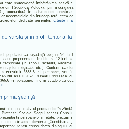
elor care promovează îmbătrânirea activă și
tnice din Republica Moldova, prin încurajarea
ă și comunitară. În cadrul ediției curente au
ilor necomerciale din întreaga țară, ceea ce
roiectelor dedicate seniorilor.
Citeşte mai
 vârstă și în profil teritorial la
rul populației cu reședință obișnuită2, la 1
locuit preponderent, în ultimele 12 luni ale
le temporare (în scopul recreării, vacanței,
elerinajelor religioase etc.). Conform datelor
5 a constituit 2388,6 mii persoane, sau în
ceputul anului 2024. Numărul populației cu
2365,6 mii persoane, fiind în scădere cu cca
lt...
 în prima ședință
siliului consultativ al persoanelor în vârstă,
și Protecției Sociale. Scopul acestui Consiliu
reprezentanții persoanelor în etate, precum și
i eficiente în acest domeniu. „Constituirea și
important pentru consolidarea dialogului cu