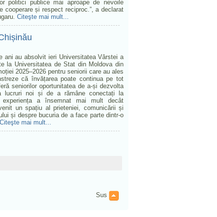
or politici publice mai aproape de nevoile
 cooperare și respect reciproc.”, a declarat
lugaru.
Citeşte mai mult...
 Chișinău
ani au absolvit ieri Universitatea Vârstei a
te la Universitatea de Stat din Moldova din
oției 2025–2026 pentru seniorii care au ales
nstreze că învățarea poate continua pe tot
feră seniorilor oportunitatea de a-și dezvolta
a lucruri noi și de a rămâne conectați la
ți, experiența a însemnat mai mult decât
nit un spațiu al prieteniei, comunicării și
ului și despre bucuria de a face parte dintr-o
Citeşte mai mult...
Sus