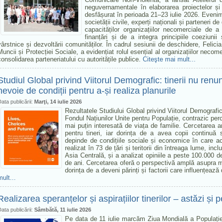
neguvernamentale în elaborarea proiectelor și 
desfășurat în perioada 21–23 iulie 2026. Evenime
societății civile, experți naționali și parteneri d
capacităților organizațiilor necomerciale de 
finanțări și de a integra principiile coeziunii
vârstnice și dezvoltării comunităților. În cadrul sesiunii de deschidere, Felic
Muncii și Protecției Sociale, a evidențiat rolul esențial al organizațiilor necome
consolidarea parteneriatului cu autoritățile publice.
Citeşte mai mult...
Studiul Global privind Viitorul Demografic: tinerii nu renu
nevoie de condiții pentru a-și realiza planurile
ata publicării:
Marţi, 14 iulie 2026
Rezultatele Studiului Global privind Viitorul Demograf
Fondul Națiunilor Unite pentru Populație, contrazic perce
mai puțin interesată de viața de familie. Cercetarea 
pentru tineri, iar dorința de a avea copii continuă s
depinde de condițiile sociale și economice în care ace
realizat în 73 de țări și teritorii din întreaga lume, incl
Asia Centrală, și a analizat opiniile a peste 100.000 
de ani. Cercetarea oferă o perspectivă amplă asupra modu
dorința de a deveni părinți și factorii care influențează 
mult...
Realizarea speranțelor și aspirațiilor tinerilor – astăzi și p
ata publicării:
Sâmbătă, 11 iulie 2026
Pe data de 11 iulie marcăm Ziua Mondială a Populației