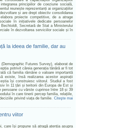
integrarea principiilor de coeziune socială,
ntul reunește reprezentanți ai organizațiilor
e dezvoltare și are drept obiectiv consolidarea
a elabora proiecte competitive, de a atrage
 sociale în inițiativele dedicate persoanelor
ia Bechtoldt, Secretară de Stat a Ministerului
rciale în dezvoltarea serviciilor sociale și în
nță la ideea de familie, dar au
ic (Demographic Futures Survey), elaborat de
pția potrivit căreia generația tânără ar fi tot
arată că familia rămâne o valoare importantă
ă existe, însă realizarea acestor aspirații
știa își construiesc viitorul. Studiul a fost
usiv în 11 țări și teritorii din Europa de Est și
de persoane cu vârste cuprinse între 18 și 39
lui în care tinerii percep familia, relațiile,
deciziile privind viața de familie.
Citeşte mai
entru viitor
, care își propune să atragă atenția asupra