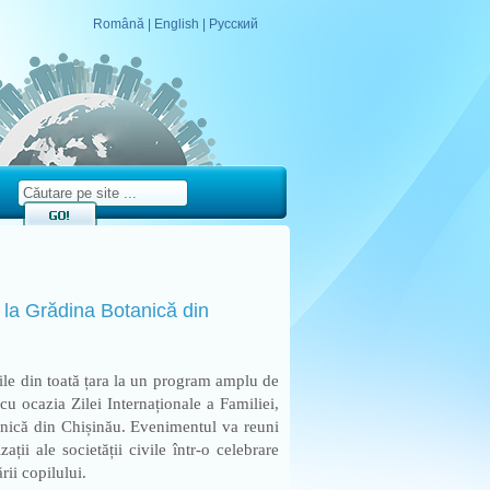
Română
|
English
|
Русский
le la Grădina Botanică din
iile din toată țara la un program amplu de
 cu ocazia Zilei Internaționale a Familiei,
nică din Chișinău. Evenimentul va reuni
zații ale societății civile într-o celebrare
rii copilului.