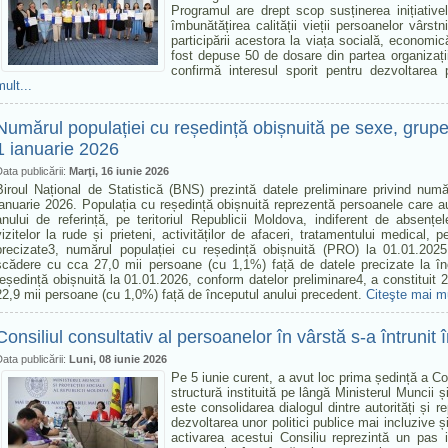
Programul are drept scop susținerea inițiativ
îmbunătățirea calității vieții persoanelor vârs
participării acestora la viața socială, economic
fost depuse 50 de dosare din partea organizați
confirmă interesul sporit pentru dezvoltarea p
mult...
Numărul populației cu reședință obișnuită pe sexe, grupe de
1 ianuarie 2026
ata publicării:
Marţi, 16 iunie 2026
Biroul Național de Statistică (BNS) prezintă datele preliminare privind numă
ianuarie 2026. Populația cu reședință obișnuită reprezentă persoanele care au 
anului de referință, pe teritoriul Republicii Moldova, indiferent de absențe
vizitelor la rude și prieteni, activităților de afaceri, tratamentului medical, p
precizate3, numărul populației cu reședință obișnuită (PRO) la 01.01.202
scădere cu cca 27,0 mii persoane (cu 1,1%) față de datele precizate la în
reședință obișnuită la 01.01.2026, conform datelor preliminare4, a constituit 
22,9 mii persoane (cu 1,0%) față de începutul anului precedent.
Citeşte mai mu
Consiliul consultativ al persoanelor în vârstă s-a întrunit
ata publicării:
Luni, 08 iunie 2026
Pe 5 iunie curent, a avut loc prima ședință a Con
structură instituită pe lângă Ministerul Muncii 
este consolidarea dialogul dintre autorități și 
dezvoltarea unor politici publice mai incluzive ș
activarea acestui Consiliu reprezintă un pas 