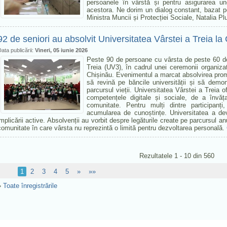
persoanele în vârstă și pentru asigurarea un
acestora. Ne dorim un dialog constant, bazat pe
Ministra Muncii și Protecției Sociale, Natalia P
92 de seniori au absolvit Universitatea Vârstei a Treia la
ata publicării:
Vineri, 05 iunie 2026
Peste 90 de persoane cu vârsta de peste 60 de 
Treia (UV3), în cadrul unei ceremonii organiza
Chișinău. Evenimentul a marcat absolvirea prom
să revină pe băncile universității și să demo
parcursul vieții. Universitatea Vârstei a Treia o
competențele digitale și sociale, de a învăț
comunitate. Pentru mulți dintre participan
acumularea de cunoștințe. Universitatea a deve
implicării active. Absolvenții au vorbit despre legăturile create pe parcursul an
comunitate în care vârsta nu reprezintă o limită pentru dezvoltarea personală.
Rezultatele 1 - 10 din 560
1
2
3
4
5
»
»»
»
Toate înregistrările