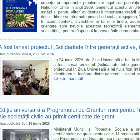
urgenței și importanței problemelor legate de populație
Națiunilor Unite în anul 1989. Genericul acestui an „Real
astăzi și pentru viitor” evidențiază importanța creării u
decizii libere și informate privind educația, angajarea, 
În acest context, investițiile în familiile tinere, acces
orientate spre nevoile acestora reprezintă element
societății și pentru răspunsul la provocările demografi
A fost lansat proiectul „Solidaritate între generații active,
ata publicării:
Vineri, 26 iunie 2026
La 24 iunie 2026, de Ziua Universală a Iei, la 
a fost lansat proiectul „Solidaritate între gene
proiectului în Ziua Universală a Iei nu a fost în
identitatea și legătura dintre generații – valori
Citeşte mai mult...
Ediție aniversară a Programului de Granturi mici pentru î
ale societății civile au primit certificate de grant
ata publicării:
Joi, 18 iunie 2026
Ministerul Muncii și Protecției Sociale a 
certificatelor de grant pentru cele 11 organizați
ale Programului de Granturi mici în domeniul îmbă