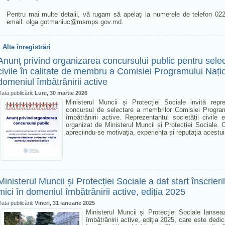
Pentru mai multe detalii, vă rugam să apelați la numerele de telefon 0
email: olga.gotmaniuc@msmps.gov.md.
Alte înregistrări
Anunț privind organizarea concursului public pentru selec
civile în calitate de membru a Comisiei Programului Națio
domeniul îmbătrânirii active
ata publicării:
Luni, 30 martie 2026
Ministerul Muncii și Protecției Sociale invită reprez
concursul de selectare a membrilor Comisiei Program
îmbătrânirii active. Reprezentantul societății civile
organizat de Ministerul Muncii și Protecției Sociale. 
apreciindu-se motivația, experiența și reputația acest
Ministerul Muncii și Protecției Sociale a dat start înscrie
mici în domeniul îmbătrânirii active, ediția 2025
ata publicării:
Vineri, 31 ianuarie 2025
Ministerul Muncii și Protecției Sociale lanse
îmbătrânirii active, ediția 2025, care este dedic