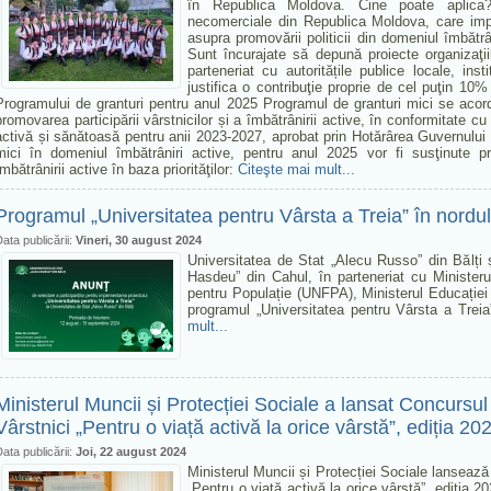
în Republica Moldova. Cine poate aplica? 
necomerciale din Republica Moldova, care impl
asupra promovării politicii din domeniul îmbătrân
Sunt încurajate să depună proiecte organizaţii
parteneriat cu autoritățile publice locale, insti
justifica o contribuţie proprie de cel puţin 10% 
Programului de granturi pentru anul 2025 Programul de granturi mici se acor
promovarea participării vârstnicilor și a îmbătrânirii active, în conformitate c
activă și sănătoasă pentru anii 2023-2027, aprobat prin Hotărârea Guvernului 
mici în domeniul îmbătrâniri active, pentru anul 2025 vor fi susţinute p
îmbătrânirii active în baza priorităţilor:
Citeşte mai mult...
Programul „Universitatea pentru Vârsta a Treia” în nordu
ata publicării:
Vineri, 30 august 2024
Universitatea de Stat „Alecu Russo” din Bălți 
Hasdeu” din Cahul, în parteneriat cu Minister
pentru Populație (UNFPA), Ministerul Educației 
programul „Universitatea pentru Vârsta a Trei
mult...
Ministerul Muncii și Protecției Sociale a lansat Concursu
Vârstnici „Pentru o viață activă la orice vârstă”, ediția 20
ata publicării:
Joi, 22 august 2024
Ministerul Muncii și Protecției Sociale lanseaz
„Pentru o viață activă la orice vârstă”, ediția 2