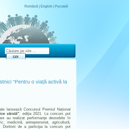
Română
|
English
|
Русский
ici “Pentru o viață activă la
ciale lansează Concursul Premiul Național
ice vârstă”
, ediţia 2021. La concurs pot
are au realizat performanţe deosebite în
ivic, medicină, antreprenoriat, agricultură,
c. Doritorii de a participa la concurs pot