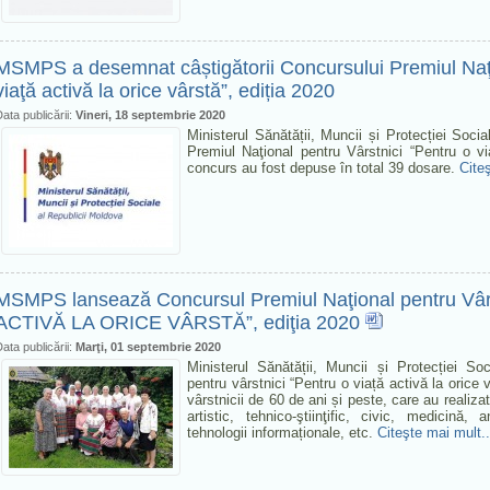
MSMPS a desemnat câștigătorii Concursului Premiul Naţi
viaţă activă la orice vârstă”, ediția 2020
ata publicării:
Vineri, 18 septembrie 2020
Ministerul Sănătății, Muncii și Protecției Soci
Premiul Naţional pentru Vârstnici “Pentru o vi
concurs au fost depuse în total 39 dosare.
Cite
MSMPS lansează Concursul Premiul Naţional pentru Vâ
ACTIVĂ LA ORICE VÂRSTĂ”, ediţia 2020
ata publicării:
Marţi, 01 septembrie 2020
Ministerul Sănătății, Muncii și Protecției S
pentru vârstnici “Pentru o viață activă la orice 
vârstnicii de 60 de ani și peste, care au realiz
artistic, tehnico-ştiinţific, civic, medicină, 
tehnologii informaționale, etc.
Citeşte mai mult..