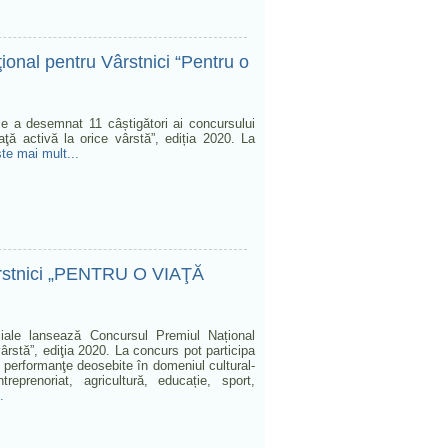
onal pentru Vârstnici “Pentru o
ale a desemnat 11 câștigători ai concursului
aţă activă la orice vârstă”, ediția 2020. La
şte mai mult...
rstnici „PENTRU O VIAŢĂ
ociale lansează Concursul Premiul Național
vârstă”, ediţia 2020. La concurs pot participa
at performanţe deosebite în domeniul cultural-
antreprenoriat, agricultură, educație, sport,
.