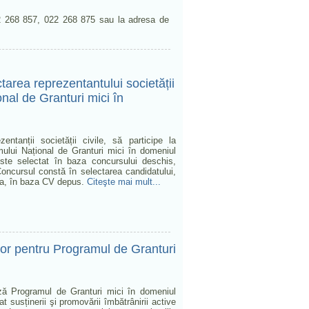
22 268 857, 022 268 875 sau la adresa de
tarea reprezentantului societății
nal de Granturi mici în
entanții societății civile, să participe la
ului Național de Granturi mici în domeniul
 este selectat în baza concursului deschis,
Concursul constă în selectarea candidatului,
uia, în baza CV depus.
Citeşte mai mult...
rilor pentru Programul de Granturi
ază Programul de Granturi mici în domeniul
at susținerii şi promovării îmbătrânirii active