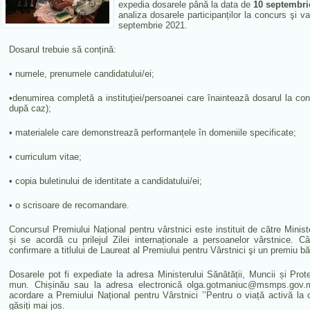
expedia dosarele până la data de
10 septembrie
analiza dosarele participanților la concurs şi 
septembrie 2021.
Dosarul trebuie să conțină:
• numele, prenumele candidatului/ei;
•denumirea completă a instituţiei/persoanei care înaintează dosarul la co
după caz);
• materialele care demonstrează performanțele în domeniile specificate;
• curriculum vitae;
• copia buletinului de identitate a candidatului/ei;
• o scrisoare de recomandare.
Concursul Premiului Național pentru vârstnici este instituit de către Minist
și se acordă cu prilejul Zilei internaționale a persoanelor vârstnice. C
confirmare a titlului de Laureat al Premiului pentru Vârstnici şi un premiu b
Dosarele pot fi expediate la adresa Ministerului Sănătății, Muncii și Prote
mun. Chișinău sau la adresa electronică olga.gotmaniuc@msmps.gov.
acordare a Premiului Național pentru Vârstnici ’’Pentru o viață activă la 
găsiți mai jos.