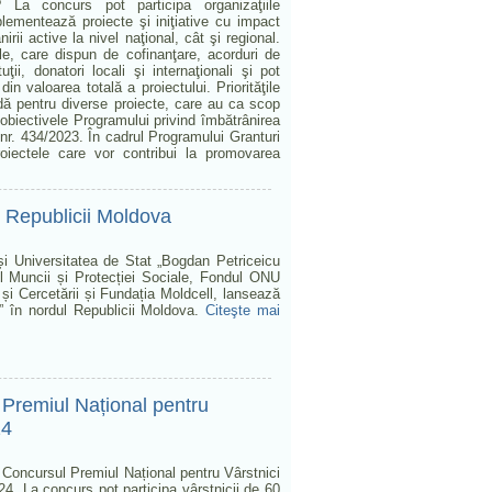
La concurs pot participa organizaţiile
ementează proiecte şi iniţiative cu impact
irii active la nivel naţional, cât şi regional.
le, care dispun de cofinanţare, acorduri de
tuţii, donatori locali şi internaţionali şi pot
din valoarea totală a proiectului. Priorităţile
dă pentru diverse proiecte, care au ca scop
u obiectivele Programului privind îmbătrânirea
nr. 434/2023. În cadrul Programului Granturi
roiectele care vor contribui la promovarea
l Republicii Moldova
și Universitatea de Stat „Bogdan Petriceicu
ul Muncii și Protecției Sociale, Fondul ONU
și Cercetării și Fundația Moldcell, lansează
a” în nordul Republicii Moldova.
Citeşte mai
l Premiul Național pentru
24
ă Concursul Premiul Național pentru Vârstnici
024. La concurs pot participa vârstnicii de 60