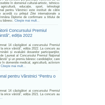
sebite în domeniul cultural-artistic, tehnico-
 agricultură, educație, sport, tehnologii
nal pentru Vârstnici este instituit de către
 acordă cu prilejul Zilei internaționale a
r înmâna Diplome de confirmare a titlului de
miu bănesc.
Citeşte mai mult...
ătorii Concursului Premiul
ârstă”, ediția 2022
emnat 14 câștigători ai concursului Premiul
 la orice vârstă”, ediția 2022. La concurs au
ării și evaluării dosarelor participanţilor,
 de Laureat al Concursului Premiul Naţional
vârstă” şi un premiu bănesc candidaţilor, care
e în domeniile medical, agricultură, activism
:
Citeşte mai mult...
al pentru Vârstnici “Pentru o
emnat 14 câștigători ai concursului Premiul
 la orice vârstă”, ediția 2021. La concurs au
..