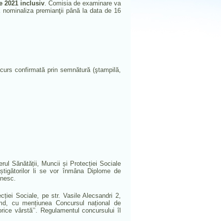
 2021 inclusiv
. Comisia de examinare va
va nominaliza premianţii până la data de 16
ncurs confirmată prin semnătură (ştampilă,
erul Sănătății, Muncii și Protecției Sociale
âștigătorilor li se vor înmâna Diplome de
ănesc.
cției Sociale, pe str. Vasile Alecsandri 2,
md, cu mențiunea Concursul național de
orice vârstă’’. Regulamentul concursului îl