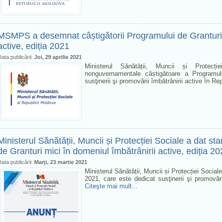
MSMPS a desemnat câștigătorii Programului de Granturi m
active, ediția 2021
ata publicării:
Joi, 29 aprilie 2021
Ministerul Sănătății, Muncii și Protecț
nonguvernamentale câștigătoare a Programulu
susţinerii şi promovării îmbătrânirii active în 
Ministerul Sănătății, Muncii și Protecției Sociale a dat sta
de Granturi mici în domeniul îmbătrânirii active, ediția 2
ata publicării:
Marţi, 23 martie 2021
Ministerul Sănătății, Muncii și Protecției Socia
2021, care este dedicat susţinerii şi promovăr
Citeşte mai mult...