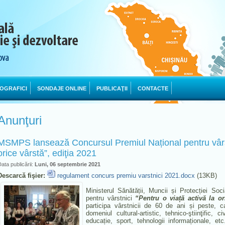
OGRAFICI
SONDAJE ONLINE
PUBLICAŢII
CONTACTE
Anunţuri
MSMPS lansează Concursul Premiul Național pentru vârstn
orice vârstă”, ediţia 2021
ata publicării:
Luni, 06 septembrie 2021
Descarcă fişier:
regulament concurs premiu varstnici 2021.docx
(13KB)
Ministerul Sănătății, Muncii și Protecției So
pentru vârstnici
“Pentru o viață activă la or
participa vârstnicii de 60 de ani și peste, c
domeniul cultural-artistic, tehnico-ştiinţific, c
educație, sport, tehnologii informaționale, et