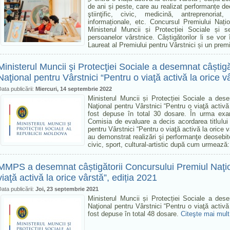
de ani și peste, care au realizat performanțe deo
ştiinţific, civic, medicină, antreprenoriat,
informaționale, etc. Concursul Premiului Națio
Ministerul Muncii și Protecției Sociale și se
persoanelor vârstnice. Câștigătorilor li se vo
Laureat al Premiului pentru Vârstnici și un pre
Ministerul Muncii şi Protecţiei Sociale a desemnat câștig
Naţional pentru Vârstnici “Pentru o viaţă activă la orice v
ata publicării:
Miercuri, 14 septembrie 2022
Ministerul Muncii și Protecției Sociale a des
Naţional pentru Vârstnici “Pentru o viaţă activă
fost depuse în total 30 dosare. În urma examin
Comisia de evaluare a decis acordarea titlului
pentru Vârstnici “Pentru o viaţă activă la orice 
au demonstrat realizări şi performanţe deosebit
civic, sport, cultural-artistic după cum urmează
MMPS a desemnat câștigătorii Concursului Premiul Naţion
viaţă activă la orice vârstă”, ediția 2021
ata publicării:
Joi, 23 septembrie 2021
Ministerul Muncii și Protecției Sociale a des
Naţional pentru Vârstnici “Pentru o viaţă activă
fost depuse în total 48 dosare.
Citeşte mai mult.