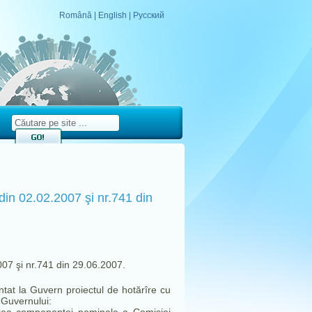
Română
|
English
|
Русский
din 02.02.2007 şi nr.741 din
007 şi nr.741 din 29.06.2007.
entat la Guvern proiectul de hotărîre cu
e Guvernului: