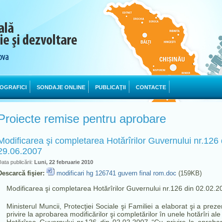
OGRAFICI
SONDAJE ONLINE
PUBLICAŢII
CONTACTE
Proiecte remise pentru aprobare
Modificarea şi completarea Hotărîrilor Guvernului nr.126 
29.06.2007
ata publicării:
Luni, 22 februarie 2010
Descarcă fişier:
modificari hg 126741 guvern final rom.doc
(159KB)
Modificarea şi completarea Hotărîrilor Guvernului nr.126 din 02.02.2
Ministerul Muncii, Protecţiei Sociale şi Familiei a elaborat şi a prez
privire la aprobarea modificărilor şi completărilor în unele hotărîri al