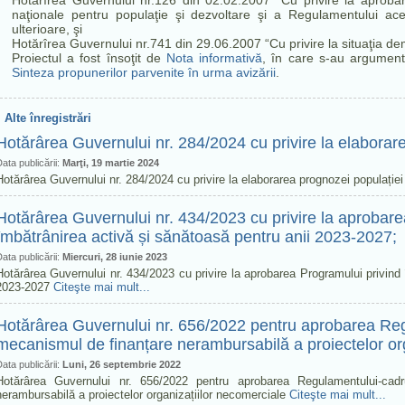
Hotărîrea Guvernului nr.126 din 02.02.2007 “Cu privire la aprob
naţionale pentru populaţie şi dezvoltare şi a Regulamentului aces
ulterioare, şi
Hotărîrea Guvernului nr.741 din 29.06.2007 “Cu privire la situaţia d
Proiectul a fost însoţit de
Nota informativă
, în care s-au argument
Sinteza propunerilor parvenite în urma avizării
.
Alte înregistrări
Hotărârea Guvernului nr. 284/2024 cu privire la elaborar
ata publicării:
Marţi, 19 martie 2024
Hotărârea Guvernului nr. 284/2024 cu privire la elaborarea prognozei populație
Hotărârea Guvernului nr. 434/2023 cu privire la aprobare
îmbătrânirea activă și sănătoasă pentru anii 2023-2027;
ata publicării:
Miercuri, 28 iunie 2023
Hotărârea Guvernului nr. 434/2023 cu privire la aprobarea Programului privind 
2023-2027
Citeşte mai mult...
Hotărârea Guvernului nr. 656/2022 pentru aprobarea Regu
mecanismul de finanțare nerambursabilă a proiectelor or
ata publicării:
Luni, 26 septembrie 2022
Hotărârea Guvernului nr. 656/2022 pentru aprobarea Regulamentului-cad
nerambursabilă a proiectelor organizațiilor necomerciale
Citeşte mai mult...