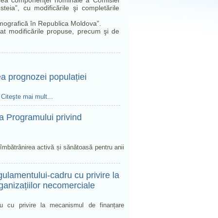
area componenţei nominale a Comisiei
teia”, cu modificările şi completările
emografică în Republica Moldova”.
at modificările propuse, precum şi de
ea prognozei populației
i
Citeşte mai mult...
a Programului privind
îmbătrânirea activă și sănătoasă pentru anii
lamentului-cadru cu privire la
ganizațiilor necomerciale
ru cu privire la mecanismul de finanțare