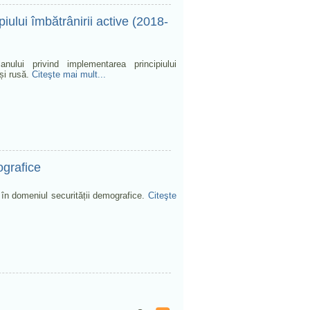
iului îmbătrânirii active (2018-
anului privind implementarea principiului
și rusă.
Citeşte mai mult...
ografice
e în domeniul securității demografice.
Citeşte