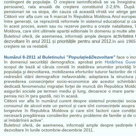
contingent de populaţie. O creştere semnificativă se va înregistra 
persoane), rata anuală de creştere constituind 2-2,6%. După 
pensionari se va stopa, din cauza că această vîrstă vor atinge ge
Cititorii vor afla cum va fi marcat în Republica Moldova Anul european a
între generații, ce reprezintă reformele în sistemul educațional și car
în acest proces, avem sau nu rezerve pentru a crește natalitatea, î
Moldova, care sînt ultimele apariții editoriale în domeniu și multe alte 
activitatea
Buletinul oferă, de asemenea, informații ample despre
dezvoltare în anul 2011 și prioritățile pentru anul 2012.
în anii 196
creştere se va restabili.
Numărul 8-2011 al Buletinului ”
Populație&Dezvoltare
”
face o inc
în domeniul securității demografice, aprobat prin
Hotărîrea Guve
scopul de bază al căruia constă în stabilirea anumitor priorităţi 
populaţia şi dezvoltarea, mobilizarea eforturilor tuturor factorilor de
redresării stării demografice nefavorabile, adaptarea la structura 
prevederea consecinţelor socio-economice ale acestor schimbări
dedicată fenomenului migrației forţei de muncă din Republica Moldov
asigurări sociale pe termen mediu şi lung, deoarece o mare parte 
pensia nici în ţara gazdă, nici în acasă.
Cititorii vor afla în numărul curent despre sistemul protecției socia
consumul de alcool este un pericol și care sînt consecințele asupra
longevive în Republica Moldova și care sînt factorii care condiț
necesară pregătireaa consilierilor pentru probleme de familie și de
al îmbătrînirii active”.
Buletinul oferă, de asemenea, informații ample despre ședințele C
dezvoltare în lunile octombrie-decembrie 2011.