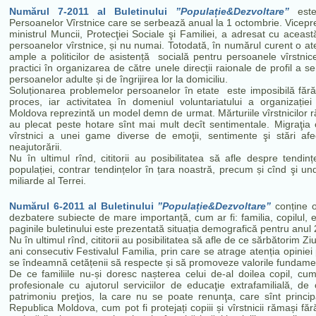
Numărul 7-2011 al Buletinului
”Populație&Dezvoltare”
est
Persoanelor Vîrstnice care se serbează anual la 1 octombrie. Vicepr
ministrul
Muncii, Protecţiei Sociale şi Familiei, a adresat cu aceast
persoanelor vîrstnice, și nu numai. Totodată, în numărul curent o ate
ample a politicilor de asistență soc
ială pentru persoanele vîrstni
practici în organizarea de către unele direcții raionale de profil a serv
persoanelor adulte și de îngrijirea lor la domiciliu
.
Soluționarea problemelor persoanelor în etate este imposibilă fără 
proces, iar
activitatea în domeniul voluntariatului a organizație
Moldova reprezintă un model demn de urmat. Mărturiile vîrstnicilor ră
au plecat peste hotare sînt mai mult decît sentimentale.
Migraţia 
vîrstnici a unei game diverse de emoţii, sentimente şi stări afec
neajutorării
.
Nu în ultimul rînd, cititorii au posibilitatea să afle despre tend
populației, contrar tendințelor în țara noastră, precum și cînd
şi un
miliarde al Terrei.
Numărul 6-2011 al Buletinului
”Populație&Dezvoltare”
conține o 
dezbatere subiecte de mare importanță, cum ar fi: familia, copilul
paginile buletinului este prezentată situația demografică pentru anu
Nu în ultimul rînd, cititorii au posibilitatea să afle de ce sărbătorim 
ani consecutiv Festivalul Familia, prin care se atrage atenția opiniei 
se îndeamnă cetățenii să respecte și să promoveze valorile fundamenta
De ce familiile nu-și doresc nașterea celui de-al doilea copil, cum p
profesionale cu ajutorul serviciilor de educaţie extrafamilială, 
patrimoniu preţios, la care nu se poate renunţa, care sînt principa
Republica Moldova, cum pot fi protejați copiii și vîrstnicii rămași făr