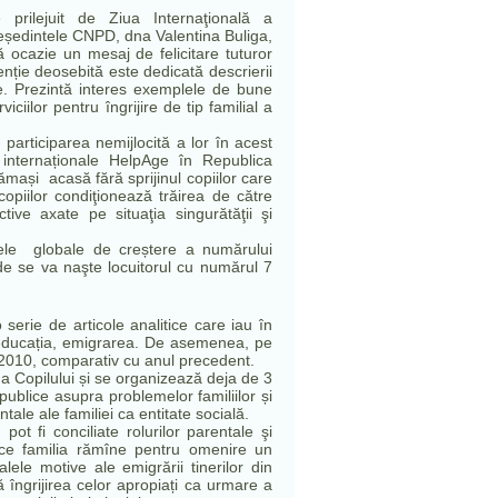
e prilejuit de
Ziua Internaţională a
eședintele CNPD, dna Valentina Buliga,
ă ocazie un mesaj de felicitare tuturor
nție deosebită este dedicată descrierii
ce. Prezintă interes exemplele de bune
iciilor pentru îngrijire de tip familial a
participarea nemijlocită a lor în acest
i internaționale HelpAge în Republica
mași acasă fără sprijinul copiilor care
copiilor condiţionează trăirea de către
tive axate pe situaţia singurătăţii şi
ințele globale de creștere a numărului
de se va naşte locuitorul cu numărul 7
serie de articole analitice care iau în
, educația, emigrarea. De asemenea, pe
l 2010, comparativ cu anul precedent.
Ziua Copilului și se organizează deja de 3
publice asupra problemelor familiilor și
le ale familiei ca entitate socială.
ot fi conciliate rolurilor parentale şi
de ce familia rămîne pentru omenire un
lele motive ale emigrării tinerilor din
ă îngrijirea celor apropiați ca urmare a