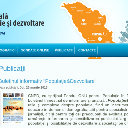
OGRAFICI
SONDAJE ONLINE
PUBLICAŢII
CONTACTE
Publicaţii
Buletinul informativ "Populaţie&Dezvoltare"
ata publicării:
Joi, 28 martie 2013
CNPD, cu sprijinul Fondul ONU pentru Populaţie în 
buletinul trimestrial de informare şi analiză
„Populaţie
utile şi complexe despre populaţie, fiind un instrume
educare în domeniul demografic, atît pentru specialişti de
jurnalişti, cît şi pentru toţi cei preocupaţi de evoluţia p
urmăreşte informarea şi sensibilizarea publicului larg
populaţiei şi posibilităţile de dezvoltare a societăţii pe d