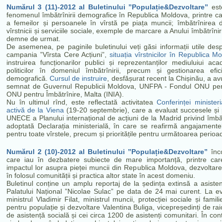
Numărul 3 (11)-2012 al Buletinului ”Populație&Dezvoltare”
este
fenomenul îmbătrînirii demografice în Republica Moldova, printre car
a femeilor și persoanele în vîrstă pe piața muncii; îmbătrînirea d
vîrstnicii și serviciile sociale, exemple de marcare a Anului îmbătrînirii 
demne de urmat.
De asemenea, pe paginile buletinului veți găsi informații utile despr
campania ”Vîrsta Cere Acțiuni”,
situația vîrstnicilor în Republica 
instruirea funcționarilor publici și reprezentanților mediuluiui a
politicilor în domeniul îmbătrînirii, precum și gestionarea ef
demografică.
Cursul de instruire
, de
sfășurat recent la Chișinău, a av
semnat de Guvernul Republicii Moldova, UNFPA - Fondul ONU pentru 
ONU pentru Îmbătrînire, Malta (INIA).
Nu în ultimul rînd, este reflectată activitatea
Conferinței minister
activă de la Viena
(19-20 septembrie), care a evaluat succesele și p
UNECE a Planului internațional de acțiuni de la Madrid privind îmbătr
adoptată Declarația ministerială, în care se reafirmă angajament
pentru toate vîrstele, precum și prioritățile pentru următoarea perio
Numărul 2 (10)-2012 al Buletinului ”Populație&Dezvoltare”
înc
care iau în dezbatere subiecte de mare importanță, printre care
impactul lor asupra pieței muncii din Republica Moldova,
dezvoltare
în folosul comunității și practica altor state în acest domeniu.
Buletinul conține un amplu reportaj de la ședința extinsă a asistenți
Palatului Național ”Nicolae Sulac” pe data de 24 mai curent. La ev
ministrul Vladimir Filat, ministrul muncii, protecției sociale și famil
pentru populație și dezvoltare Valentina Buliga, vicepreședinți de raioa
de asistență socială și cei circa 1200 de asistenți comunitari.
În cont