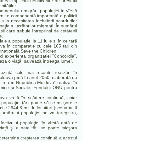
tea implicării benificarilor de prestații
nităților.
fenomenului emigrării populaţiei în vîrstă
it o componentă importantă a politicii
s la necesitatea încheierii acordurilor
inaţie a lucrătorilor migranţi. În numărul
i care trebuie întreprinși de cetățenii
e.
iale a populației la 11 iulie și în ce țară
ova în comparație cu cele 165 țări din
ernațională Save the Children.
ci experiența organizației ”Concordia”
,
ază o viață, salvează întreaga lume”.
ezintă cele mai recente realizări în
oldova pînă în anul 2050, elaborată de
înirea în Republica Moldova” realizat în
mice și Sociale, Fondului ONU pentru
dova va fi în scădere continuă, chiar
ul populaţiei ţării poate să se micşoreze
cţie 2644,6 mii de locuitori (scenariul II
umărului populaţiei se va înregistra,
ctivului populaţiei în vîrstă aptă de
aţă şi a natalităţii se poate micşora
 determina creşterea continuă a acestui