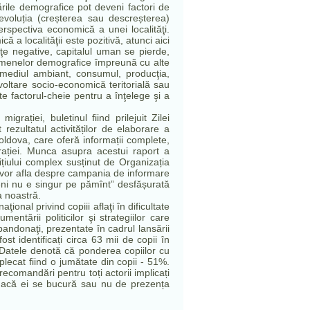
ările demografice pot deveni factori de
 evoluția (creșterea sau descreșterea)
perspectiva economică a unei localităţi.
 a localităţii este pozitivă, atunci aici
ţe negative, capitalul uman se pierde,
nomenelor demografice împreună cu alte
, mediul ambiant, consumul, producţia,
voltare socio-economică teritorială sau
 factorul-cheie pentru a înţelege şi a
rației, buletinul fiind prilejuit Zilei
rezultatul activităților de elaborare a
Moldova, care oferă informații complete,
rației. Munca asupra acestui raport a
țiului complex susținut de Organizația
 vor afla despre campania de informare
meni nu e singur pe pămînt” desfășurată
a noastră.
aţional privind copiii aflaţi în dificultate
entării politicilor şi strategiilor care
bandonaţi, prezentate în cadrul lansării
fost identificați circa 63 mii de copii în
. Datele denotă că ponderea copiilor cu
lecat fiind o jumătate din copii - 51%.
recomandări pentru toți actorii implicați
nt dacă ei se bucură sau nu de prezența