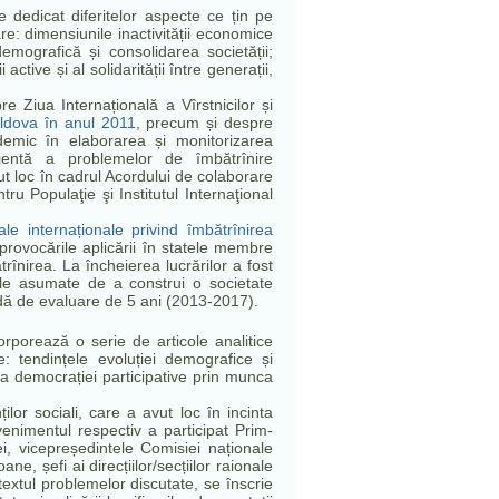
 dedicat diferitelor aspecte ce țin pe
e: dimensiunile inactivității economice
emografică și consolidarea societății;
active și al solidarității între generații,
e Ziua Internațională a Vîrstnicilor și
Moldova în anul 2011
, precum și despre
cademic în elaborarea și monitorizarea
icientă a problemelor de îmbătrînire
ut loc
în cadrul Acordului de colaborare
Populaţie şi Institutul Internaţional
iale internaționale privind îmbătrînirea
rovocările aplicării în statele membre
înirea. La încheierea lucrărilor a fost
ele asumate de a construi o societate
adă de evaluare de 5 ani (2013-2017).
orporează o serie de articole analitice
: tendințele evoluției demografice și
a democrației participative prin munca
lor sociali, care a avut loc în incinta
enimentul respectiv a participat Prim-
iei, vicepreședintele Comisiei naționale
ne, șefi ai direcțiilor/secțiilor raionale
extul problemelor discutate, se înscrie