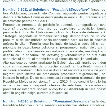
emigrării – la acestea și multe alte întrebări găsiți opiniile experților p
Numărul 5-2011 al Buletinului
”Populație&Dezvoltare”
, însoțit d
Ion Moldovanu, preşedintele Comisiei naţionale pentru populaţie ş
despre activitatea Comisiei desfășurată în anul 2010, precum şi arg
de activitate pentru anul 2011.
Persoanele interesate de politicile în domeniul demografic vor avea
care sînt obiectivele prioritare de dezvoltare a politicilor fa
perspectivă durabilă. Elaborarea politicii familiale este determinată
Strategiei naţionale în domeniul securităţii demografice cu un comp
precum și de schimbările socio-economice care au loc în societate
apărea în viitor. ”Familia este instituția de bază a societății și, c
prioritate în dezvoltarea politicilor și programelor naționale”, afir
problemele cu care familiile se confruntă în societate, are drept scop 
definită ca un ansamblu de activităţi guvernamentale ce sînt elabora
spori nivelul de trai al membrilor ei şi consolida relaţiile familiale.
Alte subiecte concrete analizate în Buletin vizează tipurile de indem
copii şi mecanismele de protecţie socială a lucrătorilor migranţ
încheierii acordurilor bilaterale în domeniul securităţii sociale cu princ
migranţi este dictată de amploarea proceselor migraţioniste", s
inserate în ediţie. De ce este necesară reformarea sistemului de pens
Republica Moldova pensionat în anul 2010, în ce condiții femeile însă
în cazul în care corespund criteriilor de selectare, de ce educați
procesul de integrare socială a copiilor cu disabilități în țara noas
aflați în paginile ediției curente a Buletinului.
Numărul 4-2010 al Buletinului
"Populație&Dezvoltare"
ia în dez
Republica Moldova - tema sănătății reproductive. Autorii articolelor 