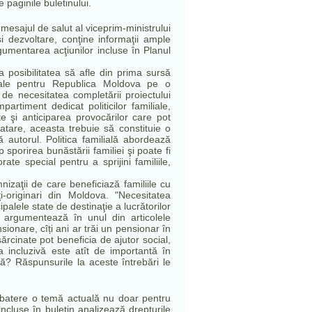
e paginile buletinului.
e mesajul de salut al viceprim-ministrului
i dezvoltare, conţine informaţii ample
umentarea acţiunilor incluse în Planul
 posibilitatea să afle din prima sursă
miliale pentru Republica Moldova pe o
 de necesitatea completării proiectului
artiment dedicat politicilor familiale,
 şi anticiparea provocărilor care pot
a atare, aceasta trebuie să constituie o
mă autorul. Politica familială abordează
sporirea bunăstării familiei şi poate fi
te special pentru a sprijini familiile,
nizaţii de care beneficiază familiile cu
i-originari din Moldova. "Necesitatea
ipalele state de destinaţie a lucrătorilor
e argumentează în unul din articolele
ionare, cîți ani ar trăi un pensionar în
rcinate pot beneficia de ajutor social,
a incluzivă este atît de importantă în
tră? Răspunsurile la aceste întrebări le
batere o temă actuală nu doar pentru
incluse în buletin analizează drepturile