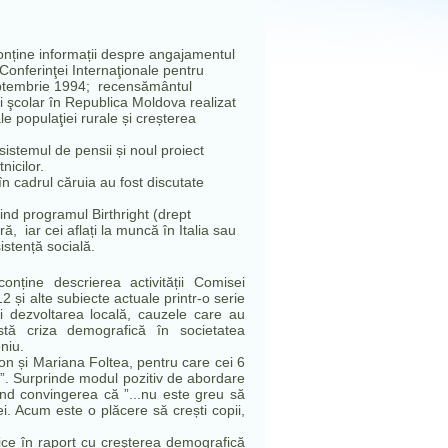
nține informații despre angajamentul
onferinţei Internaţionale pentru
septembrie 1994; recensământul
ui şcolar în Republica Moldova realizat
e populaţiei rurale și creșterea
sistemul de pensii și noul proiect
icilor.
, în cadrul căruia au fost discutate
vind programul Birthright (drept
ă, iar cei aflați la muncă în Italia sau
istență socială.
onține descrierea activității Comisei
12 și alte subiecte actuale printr-o serie
 și dezvoltarea locală, cauzele care au
tă criza demografică în societatea
niu.
Ion și Mariana Foltea, pentru care cei 6
etul”. Surprinde modul pozitiv de abordare
înd convingerea că ”...nu este greu să
ei. Acum este o plăcere să crești copii,
mice în raport cu creşterea demografică