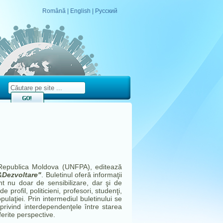
Română
|
English
|
Русский
Republica Moldova (UNFPA), editează
&Dezvoltare"
. Buletinul oferă informaţii
nt nu doar de sensibilizare, dar şi de
 profil, politicieni, profesori, studenţi,
opulaţiei. Prin intermediul buletinului se
 privind interdependenţele între starea
iferite perspective.