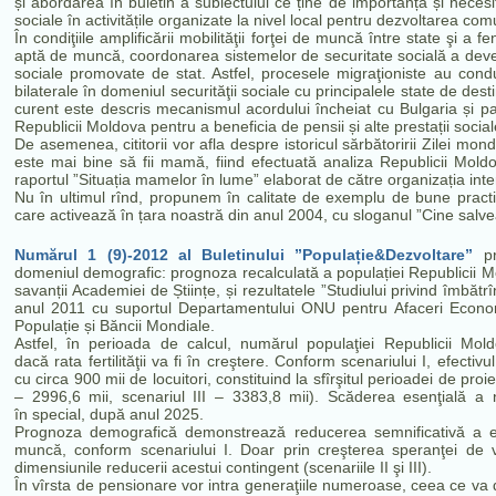
și abordarea în buletin a subiectului ce ține de importanța și necesita
sociale în activitățile organizate la nivel local pentru dezvoltarea comu
În condiţiile amplificării mobilităţii forţei de muncă între state şi a 
aptă de muncă, coordonarea sistemelor de securitate socială a deven
sociale promovate de stat. Astfel, procesele migraţioniste au condu
bilaterale în domeniul securităţii sociale cu principalele state de dest
curent este descris mecanismul acordului încheiat cu Bulgaria și pași
Republicii Moldova pentru a beneficia de pensii și alte prestații social
De asemenea,
cititorii vor afla despre istoricul sărbătoririi Zilei mond
este mai bine să fii mamă, fiind efectuată analiza Republicii Mold
raportul ”Situația mamelor în lume” elaborat de către organizația int
Nu în ultimul rînd, propunem în calitate de exemplu de bune practi
care activează în țara noastră din anul 2004, cu sloganul ”Cine salve
Numărul 1 (9)-2012 al Buletinului ”Populație&Dezvoltare”
pr
domeniul demografic: prognoza recalculată a populației Republicii M
savanții Academiei de Științe, și rezultatele ”Studiului privind îmbătr
anul 2011 cu suportul Departamentului ONU pentru Afaceri Econo
Populație și Băncii Mondiale.
Astfel, în perioada de calcul, numărul populaţiei Republicii Mol
dacă rata fertilităţii va fi în creştere. Conform scenariului I, efectiv
cu circa 900 mii de locuitori, constituind la sfîrşitul perioadei de proie
– 2996,6 mii, scenariul III – 3383,8 mii). Scăderea esenţială a n
în special, după anul 2025.
Prognoza demografică demonstrează reducerea semnificativă a efe
muncă, conform scenariului I. Doar prin creşterea speranţei de vi
dimensiunile reducerii acestui contingent (scenariile II şi III).
În vîrsta de pensionare vor intra generaţiile numeroase, ceea ce va