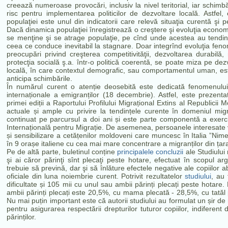
creează numeroase provocări, inclusiv la nivel teritorial, iar schimb
risc pentru implementarea politicilor de dezvoltare locală. Astfel,
populaţiei este unul din indicatorii care relevă situaţia curentă şi 
Dacă dinamica populaţiei înregistrează o creştere şi evoluţia economică
se menţine şi se atrage populaţie, pe cînd unde acestea au tendin
ceea ce conduce inevitabil la stagnare. Doar integrînd evoluţia fe
preocupări privind creşterea competitivităţii, dezvoltarea durabilă
protecţia socială ş.a. într-o politică coerentă, se poate miza pe dez
locală, în care contextul demografic, sau comportamentul uman, este
anticipa schimbările.
În numărul curent o atenție deosebită este dedicată fenomenului mig
internaționale a emigranților (18 decembrie). Astfel, este prezentat 
primei ediții a Raportului Profilului Migrațional Extins al Republicii 
actuale și ample cu privire la tendințele curente în domeniul mig
continuat pe parcursul a doi ani și este parte componentă a exerci
Internațională pentru Migrație. De asemenea, persoanele interesate
și sensibilizare a cetățenilor moldoveni care muncesc în Italia ”Ni
în 9 orașe italiene cu cea mai mare concentrare a migranților din țar
Pe de altă parte, buletinul conține
principalele concluzii
ale Studiului n
şi ai căror părinţi sînt plecaţi peste hotare, efectuat în scopul argum
trebuie să prevină, dar şi să înlăture efectele negative ale copiilor a
oficiale din luna noiembrie curent. Potrivit rezultatelor
studiului
, au 
dificultate și 105 mii cu unul sau ambii părinți plecați peste hotare
ambii părinți plecați este 20,5%, cu mama plecată - 28,5%, cu tatăl p
Nu mai puțin important este că autorii studiului au formulat un șir de 
pentru asigurarea respectării drepturilor tuturor copiilor, indifere
părinților.