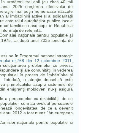
în următorii trei anii (cu circa 40 mii
anul 2025 creşterea efectivului de
neraţiile mai puţin numeroase născute
l îmbătrînirii active și al solidarității
e este rolul autorităților publice locale
n ce familii se nasc copii în Republica
informații de referință.
 Comisiei naționale pentru populație și
5-1975, iar după anul 2035 tendinţa de
ursiune în Programul național strategic
rnului nr.768 din 12 octombrie 2011
,
în soluţionarea problemelor ce privesc
 răspundere şi ale comunităţii în vederea
populaţiei în proces de îmbătrînire şi
. Totodată, o atenție deosebită este
a şi implicaţiilor asupra sistemului de
din emigranţii moldoveni nu-şi asigură
le a persoanelor cu dizabilități, de ce
 populației, cum au evoluat persoanele
ionează longevitatea, de ce a devenit
 ce anul 2012 a fost numit ”An european
omisiei naționale pentru populație și