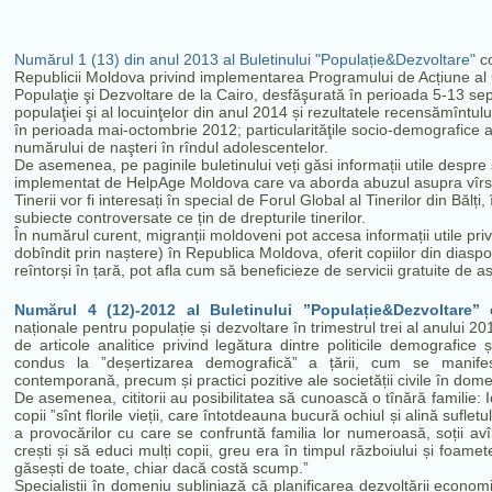
Numărul 1 (13) din anul 2013 al Buletinului "Populație&Dezvoltare"
co
Republicii Moldova privind implementarea Programului de Acțiune al C
Populaţie şi Dezvoltare de la Cairo, desfăşurată în perioada 5-13 
populaţiei şi al locuinţelor din anul 2014 și rezultatele recensămîntul
în perioada mai-octombrie 2012; particularităţile socio-demografice al
numărului de naşteri în rîndul adolescentelor.
De asemenea, pe paginile buletinului veți găsi informații utile despre 
implementat de HelpAge Moldova care va aborda abuzul asupra vîrstn
Tinerii vor fi interesați în special de Forul Global al Tinerilor din Bălți
subiecte controversate ce țin de drepturile tinerilor.
În numărul curent, migranții moldoveni pot accesa informații utile pri
dobîndit prin naștere) în Republica Moldova, oferit copiilor din diaspor
reîntorși în țară, pot afla cum să beneficieze de servicii gratuite de as
Numărul 4 (12)-2012 al Buletinului ”Populație&Dezvoltare”
c
naționale pentru populație și dezvoltare în trimestrul trei al anului 20
de articole analitice privind legătura dintre politicile demografice
condus la ”deșertizarea demografică” a țării, cum se manifes
contemporană, precum și practici pozitive ale societății civile în dome
De asemenea, cititorii au posibilitatea să cunoască o tînără familie: 
copii ”sînt florile vieții, care întotdeauna bucură ochiul și alină sufl
a provocărilor cu care se confruntă familia lor numeroasă, soții av
crești și să educi mulți copii, greu era în timpul războiului și foamet
găsești de toate, chiar dacă costă scump.”
Specialiștii în domeniu subliniază că planificarea dezvoltării econo