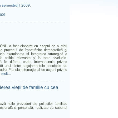
n semestrul I 2009
.
2009
.
E-ONU a fost elaborat cu scopul de a oferi
la procesul de îmbătrânire demografică și
 prin examinarea și integrarea strategică a
politici relevante și la toate nivelurile.
 în diferite cadre internaționale privind
ntă unul dintre angajamentele principale ale
ul Planului internațional de acțiuni privind
 mult...
ierea vieții de familie cu cea
ă noile prevederi ale politicilor familiale
fesională și personală, realizate cu suportul