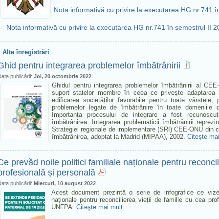
Nota informativă cu privire la executarea HG nr.741 î
Nota informativă cu privire la executarea HG nr.741 în semestrul II 
Alte înregistrări
Ghid pentru integrarea problemelor îmbătrânirii
ata publicării:
Joi, 20 octombrie 2022
Ghidul pentru integrarea problemelor îmbătrânirii al CE
suport statelor membre în ceea ce privește adaptarea 
edificarea societăților favorabile pentru toate vârstele,
problemelor legate de îmbătrânire în toate domeniile de 
Importanța procesului de integrare a fost recunoscută
îmbătrânirea. Integrarea problematicii îmbătrânirii reprezi
Strategiei regionale de implementare (SRI) CEE-ONU din cadr
îmbătrânirea, adoptat la Madrid (MIPAA), 2002.
Citeşte mai
Ce prevăd noile politici familiale naționale pentru reconcil
profesională și personală
ata publicării:
Miercuri, 10 august 2022
Acest document prezintă o serie de infografice ce vizeaz
naționale pentru reconcilierea vieții de familie cu cea pro
UNFPA.
Citeşte mai mult...