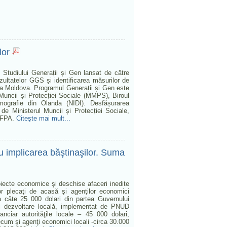
lor
 Studiului Generații și Gen lansat de către
ultatelor GGS și identificarea măsurilor de
ica Moldova. Programul Generații și Gen este
Muncii și Protecției Sociale (MMPS), Biroul
Demografie din Olanda (NIDI). Desfășurarea
t de Ministerul Muncii și Protecției Sociale,
UNFPA.
Citeşte mai mult...
 cu implicarea băştinaşilor. Suma
proiecte economice şi deschise afaceri inedite
ţilor plecaţi de acasă şi agenţilor economici
i a câte 25 000 dolari din partea Guvernului
e şi dezvoltare locală, implementat de PNUD
nciar autorităţile locale – 45 000 dolari,
recum şi agenţi economici locali -circa 30.000