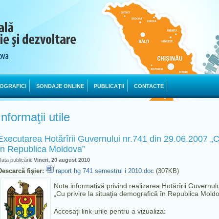
OGRAFICI
SONDAJE ONLINE
PUBLICAŢII
CONTACTE
Informaţii utile
Executarea Hotărîrii Guvernului nr.741 din 29.06.2007 „Cu
în Republica Moldova”
ata publicării:
Vineri, 20 august 2010
Descarcă fişier:
raport hg 741 semestrul i 2010.doc
(307KB)
Nota informativă privind realizarea Hotărîrii Guvernul
„Cu privire la situaţia demografică în Republica Moldo
Accesaţi link-urile pentru a vizualiza: