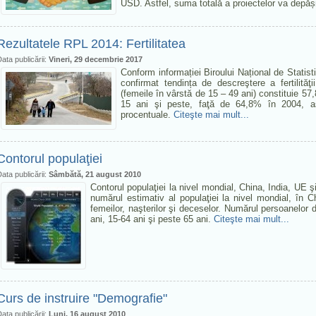
USD. Astfel, suma totală a proiectelor va depăș
Rezultatele RPL 2014: Fertilitatea
ata publicării:
Vineri, 29 decembrie 2017
Conform informației Biroului Național de Statis
confirmat tendința de descreştere a fertilităţ
(femeile în vârstă de 15 – 49 ani) constituie 57
15 ani şi peste, faţă de 64,8% în 2004, as
procentuale.
Citeşte mai mult...
Contorul populaţiei
ata publicării:
Sâmbătă, 21 august 2010
Contorul populaţiei la nivel mondial, China, India, UE ş
numărul estimativ al populaţiei la nivel mondial, în 
femeilor, naşterilor şi deceselor. Numărul persoanelor d
ani, 15-64 ani şi peste 65 ani.
Citeşte mai mult...
Curs de instruire "Demografie"
ata publicării:
Luni, 16 august 2010