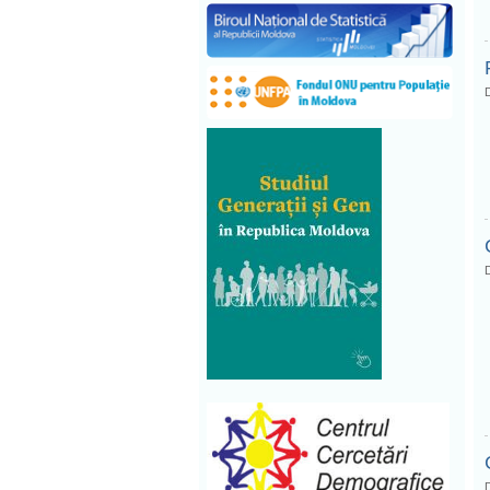
D
D
D