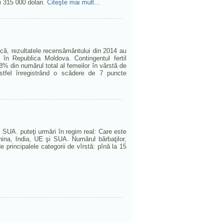
i 315 000 dolari.
Citeşte mai mult...
tică, rezultatele recensământului din 2014 au
ii în Republica Moldova. Contingentul fertil
,8% din numărul total al femeilor în vârstă de
tfel înregistrând o scădere de 7 puncte
i SUA. puteţi urmări în regim real: Care este
China, India, UE şi SUA. Numărul bărbaţilor,
e principalele categorii de vîrstă: pînă la 15