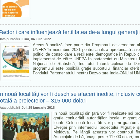
Factorii care influențează fertilitatea de-a lungul generații
ata publicării:
Luni, 04 iulie 2022
Această analiză face parte din Programul de cercetare al
UNFPA în noiembrie 2021 pentru analiza aprofundată a rez
politici de consolidare a rezilienței demografice în Republ
implementat de către UNFPA în parteneriat cu Ministerul 
Național de Statistică, Institutul Interdisciplinar de 
programului este posibilă grație suportului financiar oferi
Fondului Parteneriatului pentru Dezvoltare India-ONU și 
În nouă localităţi vor fi deschise afaceri inedite, inclusiv
totală a proiectelor – 315 000 dolari
ata publicării:
Joi, 25 ianuarie 2018
În nouă localităţi din ţară vor fi realizate noi 
graţie conlucrării autorităţilor locale, migran
locali. Cele nouă localităţi vor primi grantur
Elveţiei prin intermediul proiectului Migraţi
Moldova. Pe lângă aceasta vor contribui fina
Asociațiile de băștinaşi -peste 11.000 dolari, p