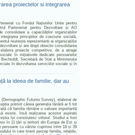
rarea proiectelor si integrarea
rteneriat cu Fondul Națiunilor Unite pentru
l Parteneriat pentru Dezvoltare și AO
 consolidare a capacităților organizațiilor
integrarea principiilor de coeziune socială,
ntul reunește reprezentanți ai organizațiilor
e dezvoltare și are drept obiectiv consolidarea
a elabora proiecte competitive, de a atrage
 sociale în inițiativele dedicate persoanelor
ia Bechtoldt, Secretară de Stat a Ministerului
rciale în dezvoltarea serviciilor sociale și în
nță la ideea de familie, dar au
ic (Demographic Futures Survey), elaborat de
pția potrivit căreia generația tânără ar fi tot
arată că familia rămâne o valoare importantă
ă existe, însă realizarea acestor aspirații
știa își construiesc viitorul. Studiul a fost
usiv în 11 țări și teritorii din Europa de Est și
de persoane cu vârste cuprinse între 18 și 39
lui în care tinerii percep familia, relațiile,