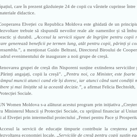
Spațiul, care în prezent găzduiește 24 de copii cu vârstele cuprinse între 1
materiale didactice.
Cooperarea Elveției cu Republica Moldova este ghidată de un principiu
dezvoltare trebuie să răspundă nevoilor reale ale oamenilor și să îmbu
practic și durabil. „
Accesul la servicii sigure de îngrijire pentru copii r
care generează beneficii pe termen lung, atât pentru copii, părinți și com
ansamblu.
”, a menționat Guido Beltrani, Directorul Biroului de Cooper
cadrul evenimentului de inaugurare a noii grupe de creșă.
Renovarea grupei de creșă din Nisporeni susține extinderea serviciilor 
„Părinți angajați, copii la creșă”.
„Pentru noi, ca Minister, este foarte
câmpul muncii atunci cand ele își doresc, iar atunci când sunt condiții 
libere și mai liniștite să ia această decizie.”,
a afirmat Felicia Bechtoldt, 
Protecției Sociale.
UN Women Moldova s-a alăturat acestui program prin inițiativa „Crește
cu Ministerul Muncii și Protecției Sociale, cu sprijinul financiar al U
și al Elveției prin intermediul proiectului „Femei pentru Pace și Prosperita
Accesul la servicii de educație timpurie contribuie la creșterea part
dezvoltarea economiei locale. „
Serviciile de creșă pentru copii susțin eg