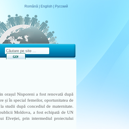
Română
|
English
|
Русский
in orașul Nisporeni a fost renovată după
re și în special femeilor, oportunitatea de
a studii după concediul de maternitate.
publicii Moldova, a fost echipată de UN
 Elveției, prin intermediul proiectului