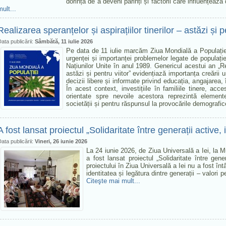
dorința de a deveni părinți și factorii care influențează 
mult...
Realizarea speranțelor și aspirațiilor tinerilor – astăzi și p
ata publicării:
Sâmbătă, 11 iulie 2026
Pe data de 11 iulie marcăm Ziua Mondială a Populației
urgenței și importanței problemelor legate de populație
Națiunilor Unite în anul 1989. Genericul acestui an „Real
astăzi și pentru viitor” evidențiază importanța creării u
decizii libere și informate privind educația, angajarea, 
În acest context, investițiile în familiile tinere, acces
orientate spre nevoile acestora reprezintă element
societății și pentru răspunsul la provocările demografi
A fost lansat proiectul „Solidaritate între generații active,
ata publicării:
Vineri, 26 iunie 2026
La 24 iunie 2026, de Ziua Universală a Iei, la 
a fost lansat proiectul „Solidaritate între gene
proiectului în Ziua Universală a Iei nu a fost în
identitatea și legătura dintre generații – valori
Citeşte mai mult...