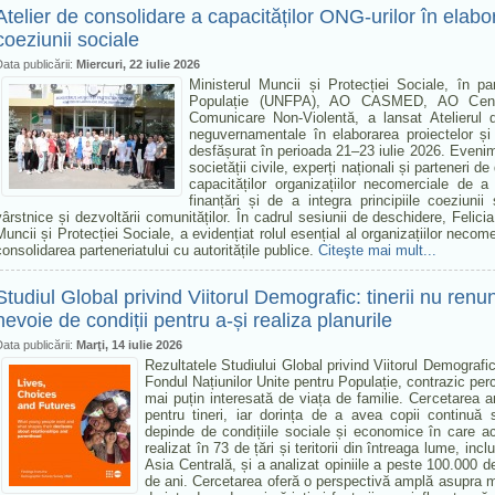
Atelier de consolidare a capacităților ONG-urilor în elabo
coeziunii sociale
ata publicării:
Miercuri, 22 iulie 2026
Ministerul Muncii și Protecției Sociale, în pa
Populație (UNFPA), AO CASMED, AO Centru
Comunicare Non-Violentă, a lansat Atelierul de
neguvernamentale în elaborarea proiectelor și 
desfășurat în perioada 21–23 iulie 2026. Evenime
societății civile, experți naționali și parteneri d
capacităților organizațiilor necomerciale de 
finanțări și de a integra principiile coeziunii
vârstnice și dezvoltării comunităților. În cadrul sesiunii de deschidere, Felic
Muncii și Protecției Sociale, a evidențiat rolul esențial al organizațiilor necome
consolidarea parteneriatului cu autoritățile publice.
Citeşte mai mult...
Studiul Global privind Viitorul Demografic: tinerii nu renu
nevoie de condiții pentru a-și realiza planurile
ata publicării:
Marţi, 14 iulie 2026
Rezultatele Studiului Global privind Viitorul Demograf
Fondul Națiunilor Unite pentru Populație, contrazic perce
mai puțin interesată de viața de familie. Cercetarea 
pentru tineri, iar dorința de a avea copii continuă s
depinde de condițiile sociale și economice în care ace
realizat în 73 de țări și teritorii din întreaga lume, incl
Asia Centrală, și a analizat opiniile a peste 100.000 
de ani. Cercetarea oferă o perspectivă amplă asupra modu