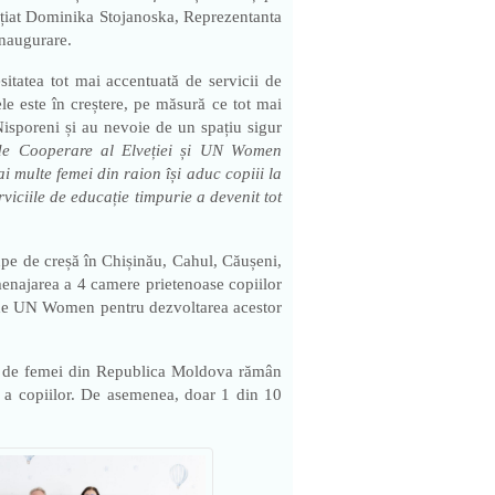
țiat Dominika Stojanoska, Reprezentanta
inaugurare.
itatea tot mai accentuată de servicii de
ele este în creștere, pe măsură ce tot mai
Nisporeni și au nevoie de un spațiu sigur
 de Cooperare al Elveției și UN Women
i multe femei din raion își aduc copiii la
viciile de educație timpurie a devenit tot
pe de creșă în Chișinău, Cahul, Căușeni,
enajarea a 4 camere prietenoase copiilor
ate de UN Women pentru dezvoltarea acestor
000 de femei din Republica Moldova rămân
ire a copiilor. De asemenea, doar 1 din 10