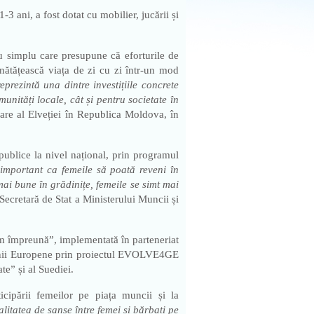
-3 ani, a fost dotat cu mobilier, jucării și
 simplu care presupune că eforturile de
nătățească viața de zi cu zi într-un mod
eprezintă una dintre investițiile concrete
unități locale, cât și pentru societate în
are al Elveției în Republica Moldova, în
publice la nivel național, prin programul
 important ca femeile să poată reveni în
mai bune în grădinițe, femeile se simt mai
Secretară de Stat a Ministerului Muncii și
m împreună”, implementată în parteneriat
niunii Europene prin proiectul EVOLVE4GE
te” și al Suediei.
icipării femeilor pe piața muncii și la
alitatea de șanse între femei și bărbați pe