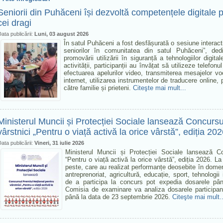
Seniorii din Puhăceni își dezvoltă competențele digital
cei dragi
ata publicării:
Luni, 03 august 2026
În satul Puhăceni a fost desfășurată o sesiune interacti
seniorilor în comunitatea din satul Puhăceni”, dedi
promovării utilizării în siguranță a tehnologiilor digit
activității, participanții au învățat să utilizeze telefo
efectuarea apelurilor video, transmiterea mesajelor voc
internet, utilizarea instrumentelor de traducere online, 
către familie și prieteni.
Citeşte mai mult...
Ministerul Muncii și Protecției Sociale lansează Concurs
vârstnici „Pentru o viață activă la orice vârstă”, ediția 20
ata publicării:
Vineri, 31 iulie 2026
Ministerul Muncii și Protecției Sociale lansează C
“Pentru o viață activă la orice vârstă”, ediția 2026. La
peste, care au realizat performanțe deosebite în domeni
antreprenoriat, agricultură, educație, sport, tehnologii i
de a participa la concurs pot expedia dosarele pâ
Comisia de examinare va analiza dosarele participanț
până la data de 23 septembrie 2026.
Citeşte mai mult..