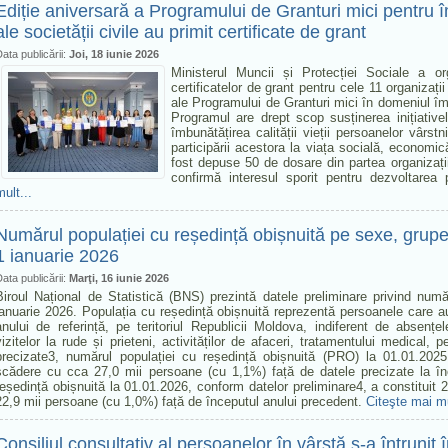
Ediție aniversară a Programului de Granturi mici pentru î
ale societății civile au primit certificate de grant
ata publicării:
Joi, 18 iunie 2026
Ministerul Muncii și Protecției Sociale a 
certificatelor de grant pentru cele 11 organizați
ale Programului de Granturi mici în domeniul îmbă
Programul are drept scop susținerea inițiativ
îmbunătățirea calității vieții persoanelor vârs
participării acestora la viața socială, economic
fost depuse 50 de dosare din partea organizați
confirmă interesul sporit pentru dezvoltarea p
mult...
Numărul populației cu reședință obișnuită pe sexe, grupe de
1 ianuarie 2026
ata publicării:
Marţi, 16 iunie 2026
Biroul Național de Statistică (BNS) prezintă datele preliminare privind numă
ianuarie 2026. Populația cu reședință obișnuită reprezentă persoanele care au 
anului de referință, pe teritoriul Republicii Moldova, indiferent de absențe
vizitelor la rude și prieteni, activităților de afaceri, tratamentului medical, p
precizate3, numărul populației cu reședință obișnuită (PRO) la 01.01.202
scădere cu cca 27,0 mii persoane (cu 1,1%) față de datele precizate la în
reședință obișnuită la 01.01.2026, conform datelor preliminare4, a constituit 
22,9 mii persoane (cu 1,0%) față de începutul anului precedent.
Citeşte mai mu
Consiliul consultativ al persoanelor în vârstă s-a întrunit