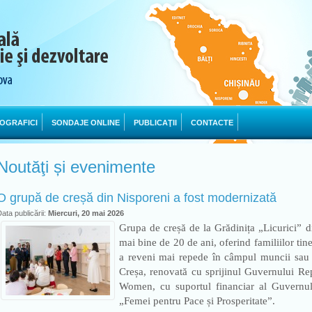
OGRAFICI
SONDAJE ONLINE
PUBLICAŢII
CONTACTE
Noutăţi și evenimente
O grupă de creșă din Nisporeni a fost modernizată
ata publicării:
Miercuri, 20 mai 2026
Grupa de creșă de la Grădinița „Licurici” d
mai bine de 20 de ani, oferind familiilor tine
a reveni mai repede în câmpul muncii sau l
Creșa, renovată cu sprijinul Guvernului Re
Women, cu suportul financiar al Guvernului
„Femei pentru Pace și Prosperitate”.