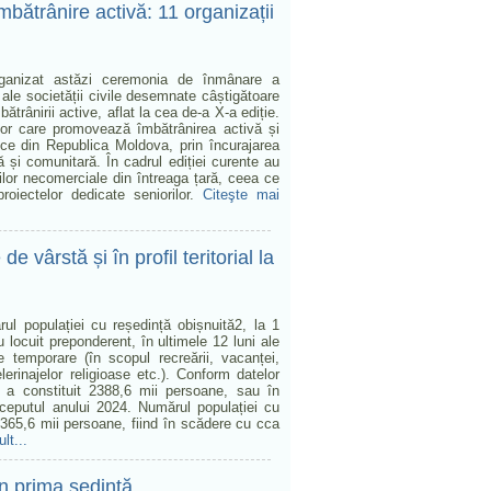
mbătrânire activă: 11 organizații
organizat astăzi ceremonia de înmânare a
i ale societății civile desemnate câștigătoare
trânirii active, aflat la cea de-a X-a ediție.
elor care promovează îmbătrânirea activă și
tnice din Republica Moldova, prin încurajarea
ă și comunitară. În cadrul ediției curente au
ilor necomerciale din întreaga țară, ceea ce
roiectelor dedicate seniorilor.
Citeşte mai
 vârstă și în profil teritorial la
rul populației cu reședință obișnuită2, la 1
locuit preponderent, în ultimele 12 luni ale
le temporare (în scopul recreării, vacanței,
elerinajelor religioase etc.). Conform datelor
5 a constituit 2388,6 mii persoane, sau în
ceputul anului 2024. Numărul populației cu
2365,6 mii persoane, fiind în scădere cu cca
lt...
 în prima ședință