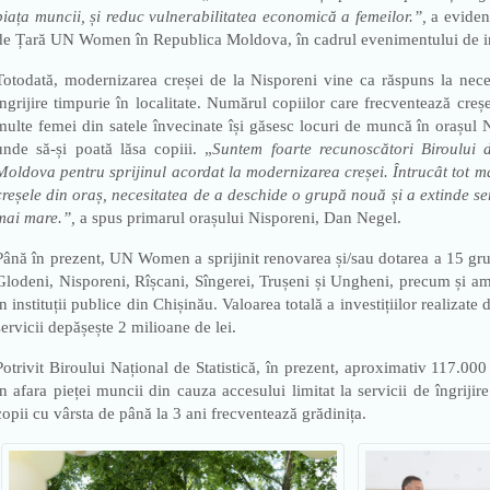
piața muncii, și reduc vulnerabilitatea economică a femeilor.”,
a eviden
de Țară UN Women în Republica Moldova, în cadrul evenimentului de 
Totodată, modernizarea creșei de la Nisporeni vine ca răspuns la neces
îngrijire timpurie în localitate. Numărul copiilor care frecventează creș
multe femei din satele învecinate își găsesc locuri de muncă în orașul 
unde să-și poată lăsa copiii. „
Suntem foarte recunoscători Biroului
Moldova pentru sprijinul acordat la modernizarea creșei. Întrucât tot ma
creșele din oraș, necesitatea de a deschide o grupă nouă și a extinde ser
mai mare.”,
a spus primarul orașului Nisporeni, Dan Negel.
Până în prezent, UN Women a sprijinit renovarea și/sau dotarea a 15 gru
Glodeni, Nisporeni, Rîșcani, Sîngerei, Trușeni și Ungheni, precum și am
în instituții publice din Chișinău. Valoarea totală a investițiilor realiz
servicii depășește 2 milioane de lei.
Potrivit Biroului Național de Statistică, în prezent, aproximativ 117.
în afara pieței muncii din cauza accesului limitat la servicii de îngrij
copii cu vârsta de până la 3 ani frecventează grădinița.