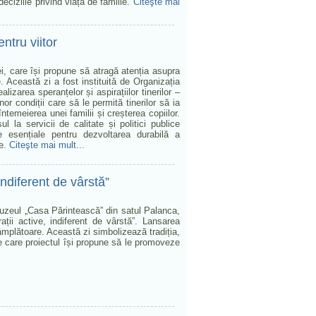
deciziile privind viața de familie.
Citeşte mai
entru viitor
, care își propune să atragă atenția asupra
. Această zi a fost instituită de Organizația
izarea speranțelor și aspirațiilor tinerilor –
nor condiții care să le permită tinerilor să ia
întemeierea unei familii și creșterea copiilor.
ul la servicii de calitate și politici publice
e esențiale pentru dezvoltarea durabilă a
ce.
Citeşte mai mult...
 indiferent de vârstă”
Muzeul „Casa Părintească” din satul Palanca,
rații active, indiferent de vârstă”. Lansarea
tâmplătoare. Această zi simbolizează tradiția,
 pe care proiectul își propune să le promoveze