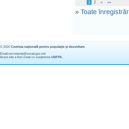
1
2
»
»»
»
Toate înregistrăr
© 2020
Comisia naţională pentru populaţie şi dezvoltare
.
Email:
secretariat@social.gov.md
Acest site a fost creat cu susţinerea
UNFPA
.