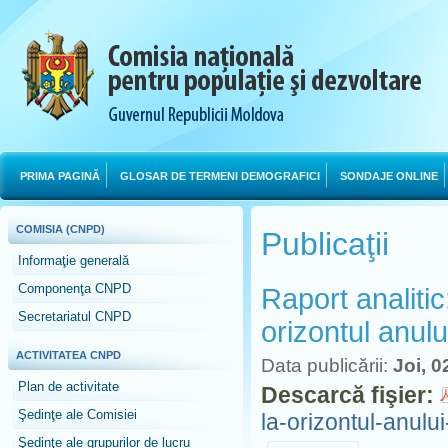
PRIMA PAGINĂ
GLOSAR DE TERMENI DEMOGRAFICI
SONDAJE ONLINE
COMISIA (CNPD)
Publicaţii
Informaţie generală
Componenţa CNPD
Raport analitic
Secretariatul CNPD
orizontul anul
ACTIVITATEA CNPD
Data publicării:
Joi, 0
Plan de activitate
Descarcă fişier:
Şedinţe ale Comisiei
la-orizontul-anulu
Şedinţe ale grupurilor de lucru