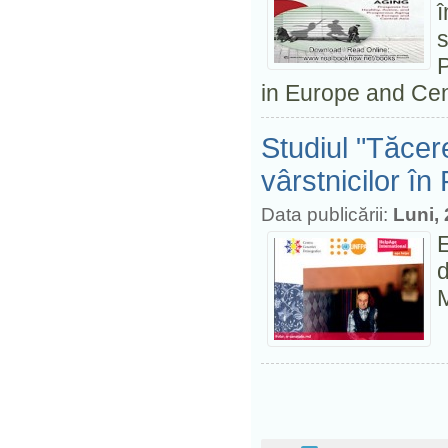
s
P
in Europe and Cen
Studiul "Tăcer
vârstnicilor î
Data publicării:
Luni,
E