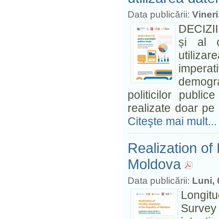
Data publicării:
Viner
DECIZII
și al c
utiliza
imperat
demogra
politicilor publi
realizate doar pe 
Citeşte mai mult...
Realization of 
Moldova
Data publicării:
Luni,
Longit
Survey 