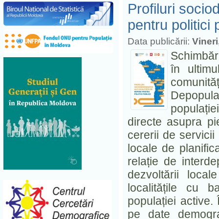
Profiluri socio
pentru politici 
Data publicării:
Vineri
Schimbări
în ultim
comunități
Depopula
populație
directe asupra pi
cererii de servici
locale de planific
relație de interd
dezvoltării loca
localitățile cu 
populației active
pe date demogra