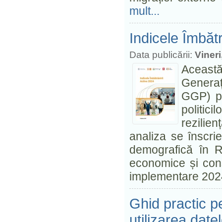
mult...
Indicele Îmbătr
Data publicării:
Viner
Această
Generaț
GGP) pen
politic
rezilie
analiza se înscri
demografică în Re
economice și cons
implementare 20
Ghid practic pe
utilizarea date