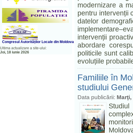
modernizare a man
pentru intervenții c
datelor demografic
implementare–eva
intervenții proac
Congresul A
utorităților Locale din Moldova
abordare corespun
Ultima actualizare a site-ului:
politicile sunt cal
Joi, 18 iunie 2026
evoluțiile probabile
Familiile în Mo
studiului Gener
Data publicării:
Marţi,
Studiul
comple
monito
Moldova