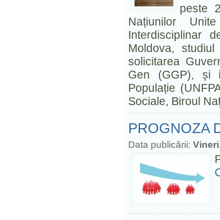
peste 
Națiunilor Uni
Interdisciplinar
Moldova, studiul
solicitarea Guver
Gen (GGP), și i
Populație (UNFPA)
Sociale, Biroul Naț
PROGNOZA D
Data publicării:
Vineri
C