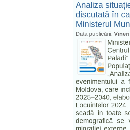
Analiza situați
discutată în c
Ministerul Munc
Data publicării:
Viner
Ministe
Centru
Paladi
Popula
„Analiz
evenimentului a 
Moldova, care inc
2025–2040, elabor
Locuințelor 2024. 
scadă în toate sc
demografică se v
migrației externe 