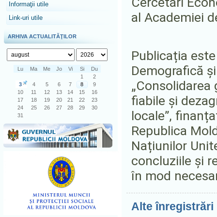
Cercetări Econ
Informaţii utile
al Academiei d
Link-uri utile
ARHIVA ACTUALITĂŢILOR
Publicația este
Demografică și 
Lu
Ma
Me
Jo
Vi
Si
Du
1
2
„Consolidarea 
3
4
5
6
7
8
9
10
11
12
13
14
15
16
fiabile și deza
17
18
19
20
21
22
23
24
25
26
27
28
29
30
locale”, finanța
31
Republica Mold
Națiunilor Uni
concluziile și 
în mod necesar
Alte înregistrări