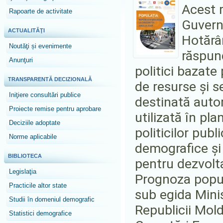
Acest r
Rapoarte de activitate
Guvern
ACTUALITĂŢI
Hotărâ
Noutăţi și evenimente
răspun
Anunţuri
politici bazate
TRANSPARENTĂ DECIZIONALĂ
de resurse și s
Iniţiere consultări publice
destinată autori
Proiecte remise pentru aprobare
utilizată în pl
Deciziile adoptate
politicilor pub
Norme aplicabile
demografice și
BIBLIOTECA
pentru dezvolta
Legislaţia
Prognoza popula
Practicile altor state
sub egida Minis
Studii în domeniul demografic
Republicii Mold
Statistici demografice