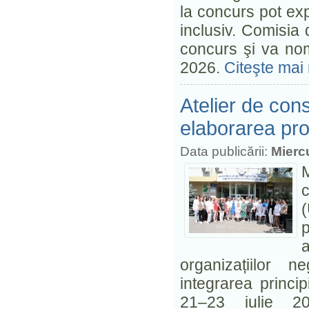
la concurs pot ex
inclusiv. Comisia 
concurs şi va nom
2026.
Citeşte mai 
Atelier de cons
elaborarea proi
Data publicării:
Miercu
M
a
organizațiilor 
integrarea princi
21–23 iulie 20