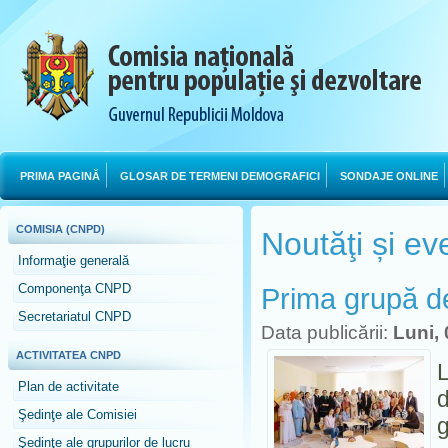
PRIMA PAGINĂ
GLOSAR DE TERMENI DEMOGRAFICI
SONDAJE ONLINE
COMISIA (CNPD)
Noutăţi și e
Informaţie generală
Componenţa CNPD
Prima grupă d
Secretariatul CNPD
Data publicării:
Luni,
ACTIVITATEA CNPD
L
Plan de activitate
d
Şedinţe ale Comisiei
g
Şedinţe ale grupurilor de lucru