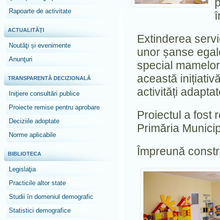
p
Rapoarte de activitate
î
ACTUALITĂŢI
Extinderea servi
Noutăţi și evenimente
unor șanse egale 
Anunţuri
special mamelor,
această inițiativ
TRANSPARENTĂ DECIZIONALĂ
activități adaptat
Iniţiere consultări publice
Proiecte remise pentru aprobare
Proiectul a fost 
Deciziile adoptate
Primăria Municip
Norme aplicabile
Împreună constru
BIBLIOTECA
Legislaţia
Practicile altor state
Studii în domeniul demografic
Statistici demografice