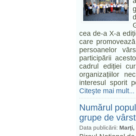
g
G
cea de-a X-a ediți
care promovează îm
persoanelor vârs
participării aces
cadrul ediției c
organizațiilor n
interesul sporit 
Citeşte mai mult...
Numărul popula
grupe de vârstă
Data publicării:
Marţi,