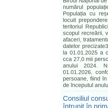
Biroul Național de
numărul populați
Populația cu reș
locuit prepondere
teritoriul Republ
scopul recreării, v
afaceri, tratament
datelor precizate
la 01.01.2025 a c
cca 27,0 mii perso
anului 2024. Nu
01.01.2026, confo
persoane, fiind î
de începutul anul
Consiliul consu
întrunit în pri