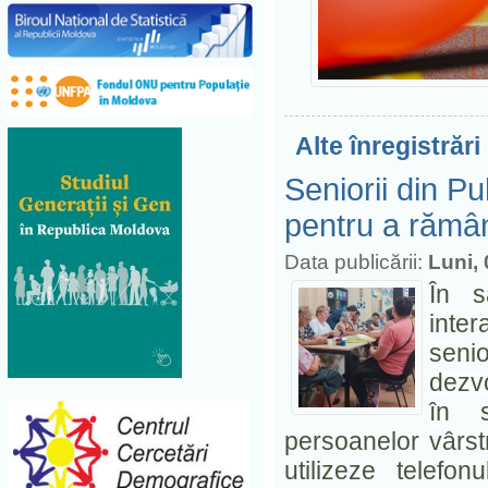
Alte înregistrări
Seniorii din P
pentru a rămâ
Data publicării:
Luni,
În s
inter
senio
dezvo
în s
persoanelor vârstni
utilizeze telefo