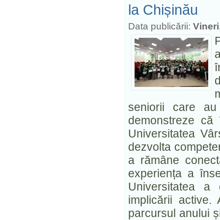
la Chișinău
Data publicării:
Vineri
P
a
î
seniorii care au
demonstreze că î
Universitatea Vâr
dezvolta competențe
a rămâne conectaț
experiența a îns
Universitatea a 
implicării active
parcursul anului ș