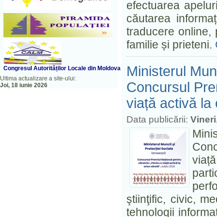
efectuarea apelur
căutarea informați
traducere online, 
familie și prieteni.
Ministerul Munc
Congresul A
utorităților Locale din Moldova
Ultima actualizare a site-ului:
Concursul Prem
Joi, 18 iunie 2026
viață activă la
Data publicării:
Vineri
Mini
Conc
viață
parti
perf
ştiinţific, civic, 
tehnologii informaț