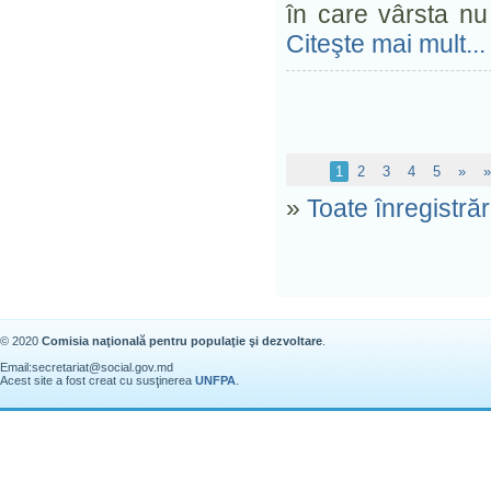
în care vârsta nu
Citeşte mai mult...
1
2
3
4
5
»
»
»
Toate înregistrăr
© 2020
Comisia naţională pentru populaţie şi dezvoltare
.
Email:
secretariat@social.gov.md
Acest site a fost creat cu susţinerea
UNFPA
.