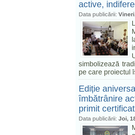
active, indifer
Data publicării:
Vineri
M
l
i
U
simbolizează tradiț
pe care proiectul
Ediție anivers
îmbătrânire act
primit certific
Data publicării:
Joi, 1
M