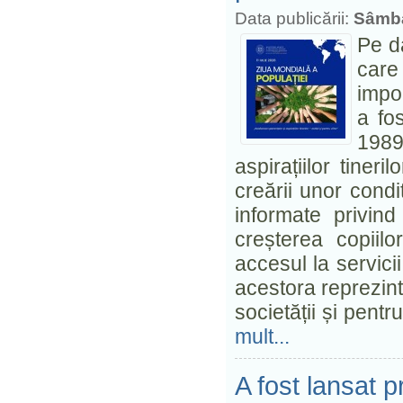
Data publicării:
Sâmbă
Pe d
care
impo
a fos
1989
aspirațiilor tineri
creării unor condiț
informate privind
creșterea copiilor
accesul la servicii
acestora reprezin
societății și pent
mult...
A fost lansat pr