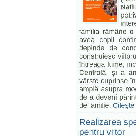
Nați
potr
inte
familia rămâne o 
avea copii conti
depinde de condi
construiesc viitorul
întreaga lume, incl
Centrală, și a a
vârste cuprinse în
amplă asupra modul
de a deveni părinți
de familie.
Citeşte 
Realizarea spera
pentru viitor