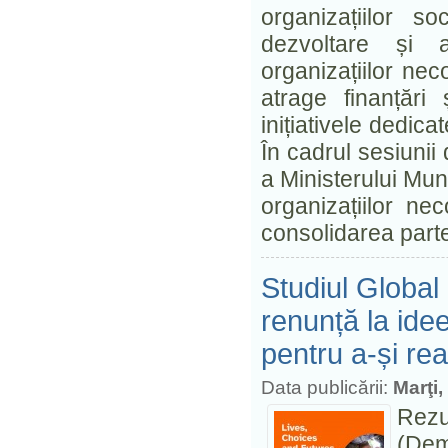
organizațiilor so
dezvoltare și a
organizațiilor ne
atrage finanțări 
inițiativele dedica
În cadrul sesiunii
a Ministerului Munc
organizațiilor ne
consolidarea parten
Studiul Global 
renunță la idee
pentru a-și rea
Data publicării:
Marţi,
Rezu
(Dem