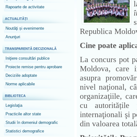
Rapoarte de activitate
î
ACTUALITĂŢI
Noutăţi și evenimente
Republica Moldo
Anunţuri
Cine poate aplic
TRANSPARENTĂ DECIZIONALĂ
La concurs pot pa
Iniţiere consultări publice
Moldova, care i
Proiecte remise pentru aprobare
Deciziile adoptate
asupra promovări
Norme aplicabile
nivel naţional, c
organizaţiile, ca
BIBLIOTECA
cu autoritățile 
Legislaţia
internaţionali şi 
Practicile altor state
din valoarea total
Studii în domeniul demografic
Statistici demografice