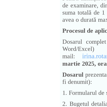
de examinare, din
suma totală de 1 
avea o durată ma
Procesul de apli
Dosarul complet
Word/Ex
irina.rot
mail:
martie 2025, ora
Dosarul
prezentat
fi denumit):
1. Formularul de s
2. Bugetul detali