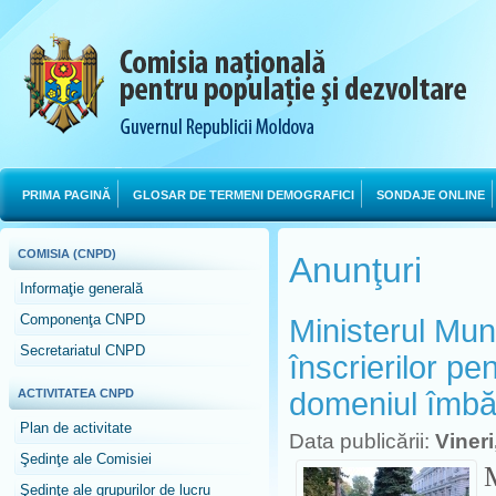
PRIMA PAGINĂ
GLOSAR DE TERMENI DEMOGRAFICI
SONDAJE ONLINE
COMISIA (CNPD)
Anunţuri
Informaţie generală
Componenţa CNPD
Ministerul Munc
Secretariatul CNPD
înscrierilor pe
ACTIVITATEA CNPD
domeniul îmbătr
Plan de activitate
Data publicării:
Vineri
Şedinţe ale Comisiei
Şedinţe ale grupurilor de lucru