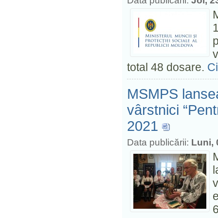
Data publicării:
Joi, 
M
v
total 48 dosare.
Ci
MSMPS lanseaz
vârstnici “Pent
2021
Data publicării:
Luni,
M
v
e