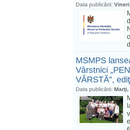
Data publicării:
Viner
M
N
d
MSMPS lanseaz
Vârstnici „P
VÂRSTĂ”, ediţ
Data publicării:
Marţi
M
v
e