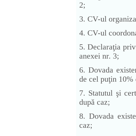
2;
3. CV-ul organizaț
4. CV-ul coordona
5. Declaraţia pri
anexei nr. 3;
6. Dovada existen
de cel puţin 10% d
7. Statutul şi cer
după caz;
8. Dovada existen
caz;