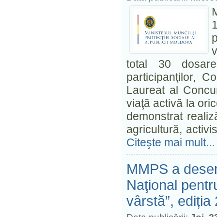
M
v
total 30 dosare
participanţilor, 
Laureat al Concur
viaţă activă la or
demonstrat realiz
agricultură, activ
Citeşte mai mult...
MMPS a desemn
Naţional pentru
vârstă”, ediția