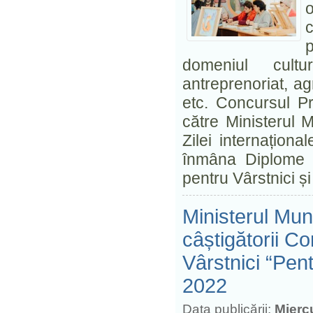
domeniul cultura
antreprenoriat, agr
etc. Concursul Pr
către Ministerul M
Zilei internaționa
înmâna Diplome d
pentru Vârstnici 
Ministerul Mun
câștigătorii C
Vârstnici “Pent
2022
Data publicării:
Mierc