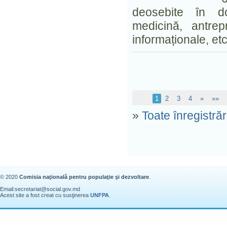
deosebite în dome
medicină, antrepr
informaționale, et
1
2
3
4
»
»»
»
Toate înregistrăr
© 2020
Comisia naţională pentru populaţie şi dezvoltare
.
Email:
secretariat@social.gov.md
Acest site a fost creat cu susţinerea
UNFPA
.