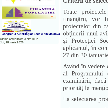
Criterii de selec
Toate proiectele
finanţării, vor
proiectelor din 
obţinerii unui av
Congresul A
utorităților Locale din Moldova
și Protecției S
Ultima actualizare a site-ului:
Joi, 18 iunie 2026
aplicantul, în co
27 din 30 ianuari
Având în vedere co
al Programului 
examinării, dacă 
prioritățile menți
La selectarea proi