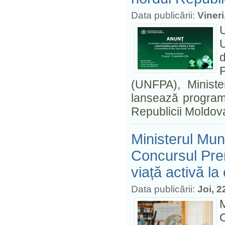
Data publicării:
Viner
d
(UNFPA), Minister
lansează programu
Republicii Moldov
Ministerul Munc
Concursul Prem
viață activă la
Data publicării:
Joi, 
C