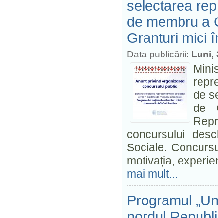
selectarea repr
de membru a C
Granturi mici î
Data publicării:
Luni,
Mini
repre
de s
de G
Repr
concursului desch
Sociale. Concursu
motivația, experie
mai mult...
Programul „Uni
nordul Republi