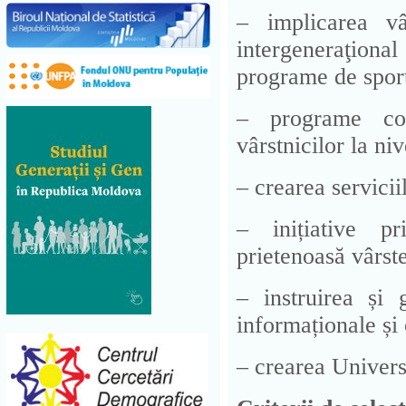
– implicarea vâr
intergeneraţional 
programe de sport 
– programe com
vârstnicilor la niv
– crearea servicii
– inițiative pr
prietenoasă vârste
– instruirea și g
informaționale și
– crearea Universi