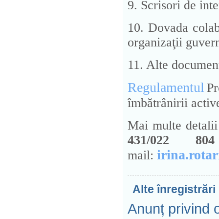
9. Scrisori de inte
10. Dovada colabo
organizaţii guver
11. Alte document
Regulamentul
P
îmbătrânirii acti
Mai multe detalii
431/022 
irina.rota
mail:
Alte înregistrări
Anunț privind 