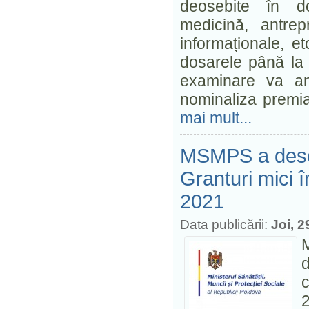
deosebite în dome
medicină, antrepr
informaționale, e
dosarele până la
examinare va ana
nominaliza premi
mai mult...
MSMPS a desem
Granturi mici î
2021
Data publicării:
Joi, 2
M
c
2