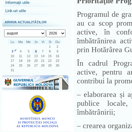
Priorităţile Pro
Informaţii utile
Link-uri utile
Programul de gran
au ca scop promov
ARHIVA ACTUALITĂŢILOR
active, în conf
îmbătrânirea act
Lu
Ma
Me
Jo
Vi
Si
Du
1
2
prin Hotărârea Gu
3
4
5
6
7
8
9
10
11
12
13
14
15
16
În cadrul Progr
17
18
19
20
21
22
23
24
25
26
27
28
29
30
active, pentru a
31
contribui la promo
– elaborarea și a
publice locale,
îmbătrânirii;
– crearea organiza