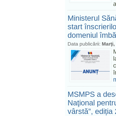
a
Ministerul Sănă
start înscrieri
domeniul îmbătr
Data publicării:
Marţi,
M
l
m
MSMPS a desem
Naţional pentru
vârstă”, ediția